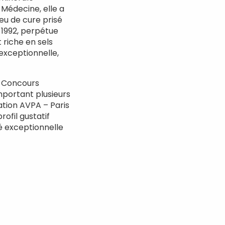
 Médecine, elle a
eu de cure prisé
 1992, perpétue
 riche en sels
 exceptionnelle,
au Concours
mportant plusieurs
cation AVPA – Paris
rofil gustatif
té exceptionnelle