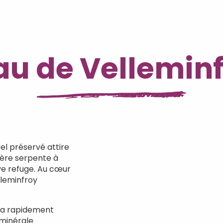
au de Vellemin
rel préservé attire
vière serpente à
ve refuge. Au cœur
lleminfroy
y a rapidement
 minérale