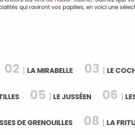
ialités qui raviront vos papilles, en voici une sélect
2
3
LA MIRABELLE
LE COC
5
6
ILLES
LE JUSSÉEN
LE
8
ISSES DE GRENOUILLES
LA FRIT