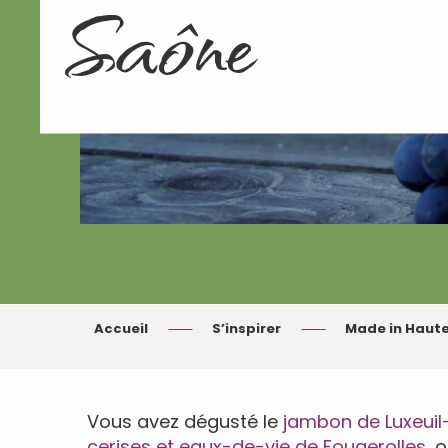
Saône
Accueil
S’inspirer
Made in Haut
Vous avez dégusté le
jambon de Luxeuil
cerises et eaux-de-vie de Fougerolles
, 