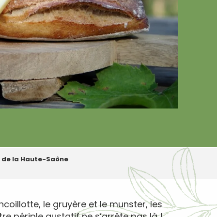
s de la Haute-Saône
illotte, le gruyère et le munster, les
e périple gustatif ne s’arrête pas là !