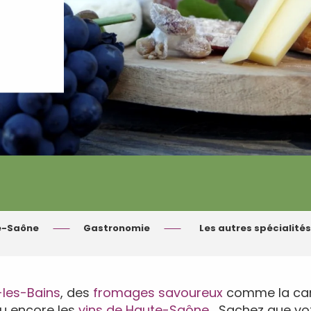
e-Saône
Gastronomie
Les autres spécialité
-les-Bains
, des
fromages savoureux
comme la canco
ou encore les
vins de Haute-Saône
… Sachez que votr