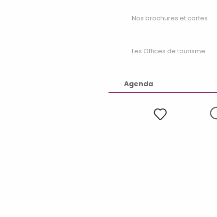
Nos brochures et cartes
Les Offices de tourisme
Agenda
Voir les favoris
R