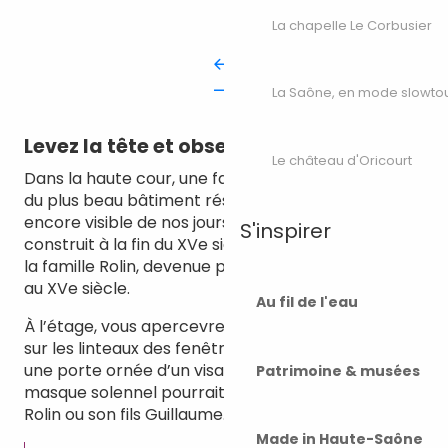
La chapelle Le Corbusier
La Saône, en mode slowto
Levez la tête et observez
Le château d'Oricourt
Dans la haute cour, une façade gothique, vestige
du plus beau bâtiment résidentiel du château, est
encore visible de nos jours. Ce bâtiment aurait été
S'inspirer
construit à la fin du XVe siècle par un membre de
la famille Rolin, devenue propriétaire du château
au XVe siècle.
Au fil de l'eau
À l’étage, vous apercevrez le blason de la famille
sur les linteaux des fenêtres à meneaux. À côté,
une porte ornée d’un visage énigmatique au
Patrimoine & musées
masque solennel pourrait représenter Nicolas
Rolin ou son fils Guillaume.
Made in Haute-Saône