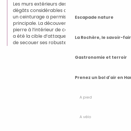
Les murs extérieurs des tours ont subi des
dégâts considérables au fil du temps. En 1992,
un ceinturage a permis de préserver la tour
Escapade nature
principale. La découverte de gros boulets de
pierre à l’intérieur de celle-ci suggère qu’elle
a été la cible d’attaques violentes, capables
La Rochère, le savoir-fai
de secouer ses robustes murs.
Gastronomie et terroir
Prenez un bol d'air en H
A pied
A vélo