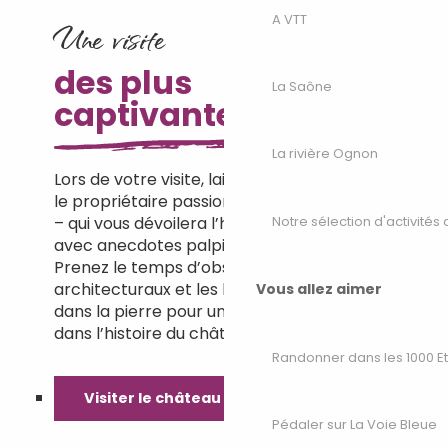
A VTT
Une visite
des plus
La Saône
captivantes
La rivière Ognon
Lors de votre visite, laissez-vous guider par
le propriétaire passionné – et passionnant
Notre sélection d'activités 
– qui vous dévoilera l’histoire du château
avec anecdotes palpitantes et humour.
Prenez le temps d’observer les détails
architecturaux et les blasons sculptés
Vous allez aimer
dans la pierre pour une plongée immersive
dans l’histoire du château.
Randonner dans les 1000 E
Visiter le château
Pédaler sur La Voie Bleue