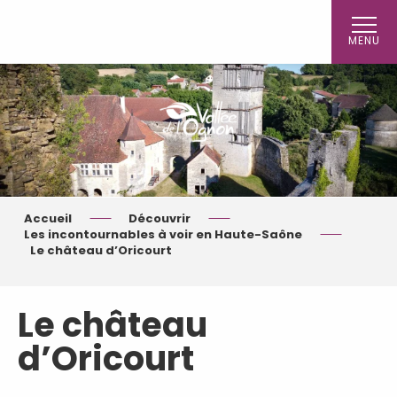
Aller
au
MENU
contenu
principal
Accueil
Découvrir
Les incontournables à voir en Haute-Saône
Le château d’Oricourt
Le château
d’Oricourt