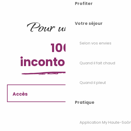
Profiter
Pour un séjour
Votre séjour
100%
Selon vos envies
incontournable
Quand il fait chaud
Quand il pleut
Accès
Pratique
Où manger ?
Application My Haute-Saô
Les activités à proximité