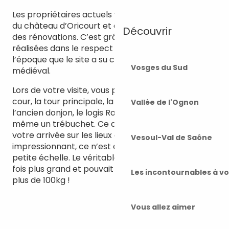
Les propriétaires actuels veillent à la conversation
du château d’Oricourt et engagent régulièrement
Découvrir
des rénovations. C’est grâce à ces restaurations
réalisées dans le respect des techniques de
l’époque que le site a su conserver son aspect
Vosges du Sud
médiéval.
Lors de votre visite, vous pourrez admirer la haute
cour, la tour principale, la tour du fond, la tourelle,
Vallée de l'Ognon
l’ancien donjon, le logis Rolin, le colombier et
même un trébuchet. Ce dernier vous accueille dès
votre arrivée sur les lieux et même s’il est
Vesoul-Val de Saône
impressionnant, ce n’est en fait qu’une réplique à
petite échelle. Le véritable engin était environ 4
fois plus grand et pouvait envoyer des boulets de
Les incontournables à v
plus de 100kg !
Vous allez aimer