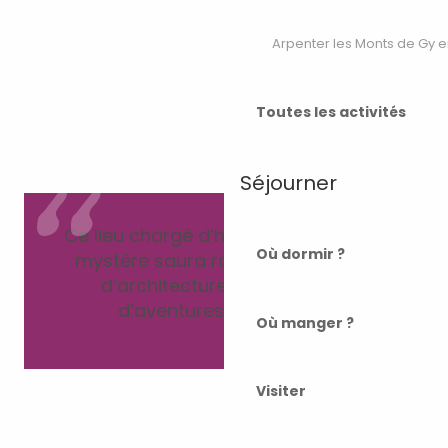
Arpenter les Monts de Gy e
Toutes les activités
Séjourner
Ce lieu chargé d’histoire et empli de
Où dormir ?
mystère saura ravir les amateurs
d’architecture médiévale et
d’aventures historiques.
Où manger ?
Visiter