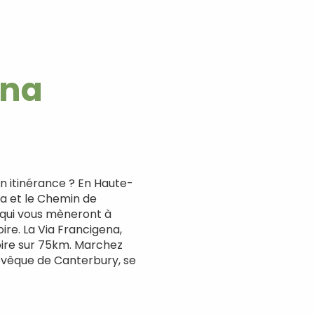
ena
en itinérance ? En Haute-
na et le Chemin de
 qui vous mèneront à
ire. La Via Francigena,
toire sur 75km. Marchez
chevêque de Canterbury, se