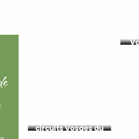
I
Va
de
s
Suggestions de
circuits Vosges du
Sud
ns