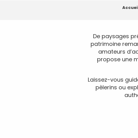
Accuei
De paysages pré
patrimoine remar
amateurs d’act
propose une mu
Laissez-vous guide
pèlerins ou exp
auth