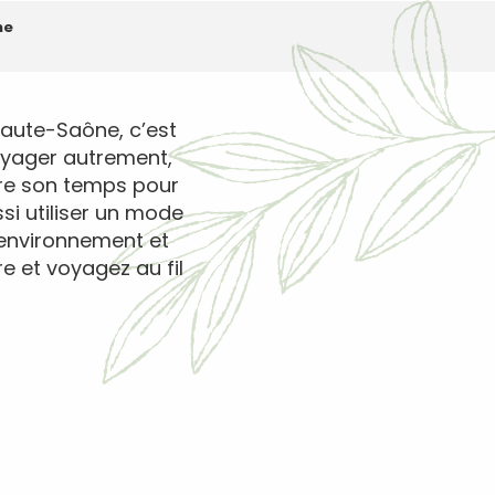
ne
 Haute-Saône, c’est
oyager autrement,
dre son temps pour
si utiliser un mode
’environnement et
re et voyagez au fil
ux favoris