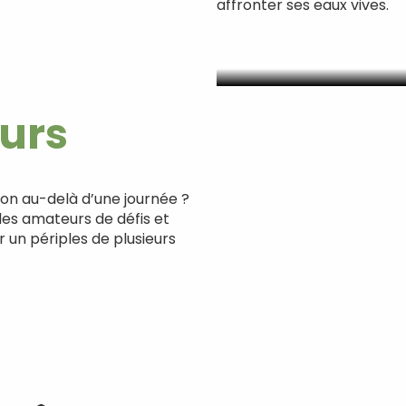
affronter ses eaux vives.
Canoë : partir à
ours
non au-delà d’une journée ?
 les amateurs de défis et
 un périples de plusieurs