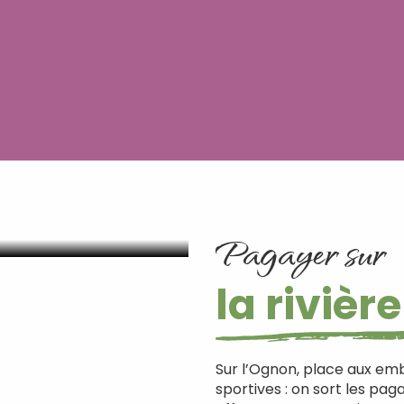
u fil de la
Pagayer sur
la riviè
Sur l’Ognon, place aux em
sportives : on sort les pag