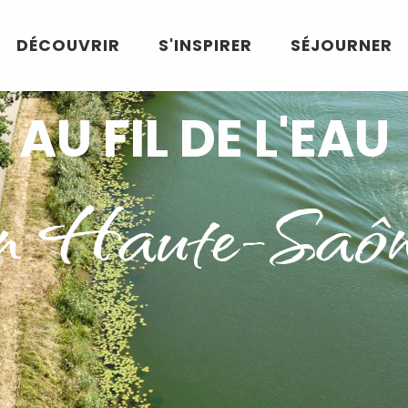
DÉCOUVRIR
S'INSPIRER
SÉJOURNER
AU FIL DE L'EAU
n Haute-Saô