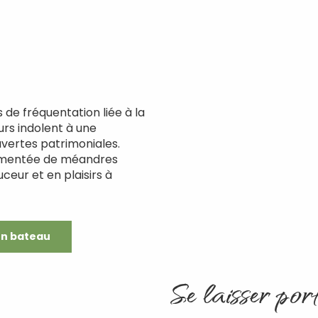
de fréquentation liée à la
ours indolent à une
uvertes patrimoniales.
grémentée de méandres
uceur et en plaisirs à
n bateau
Se laisser por