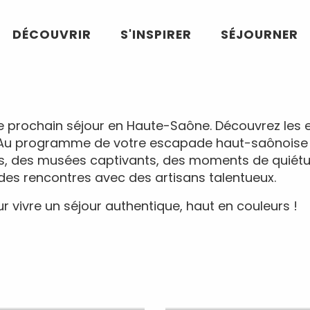
DÉCOUVRIR
S'INSPIRER
SÉJOURNER
tre prochain séjour en Haute-Saône. Découvrez les ex
Au programme de votre escapade haut-saônoise : d
es, des musées captivants, des moments de quiétu
des rencontres avec des artisans talentueux.
r vivre un séjour authentique, haut en couleurs !
moine de Haute-
Au fil de l’ea
Saône
Haute-Saô