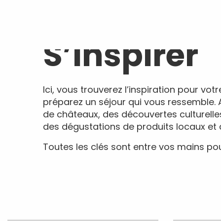
Aller
Accueil
S’inspirer
au
contenu
S’inspirer
principal
Ici, vous trouverez l’inspiration pour vo
préparez un séjour qui vous ressemble. 
de châteaux, des découvertes culturell
des dégustations de produits locaux et 
Toutes les clés sont entre vos mains pou
Bouger en Haute-
Patri
Saône