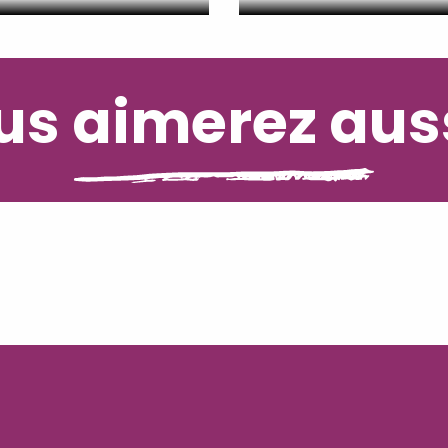
s aimerez auss
Découvrir