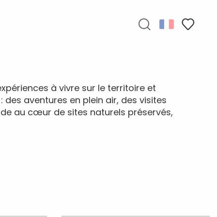
Recherche
Voir les f
périences à vivre sur le territoire et
es aventures en plein air, des visites
de au cœur de sites naturels préservés,
u en
ne
Made in Haute-Saône