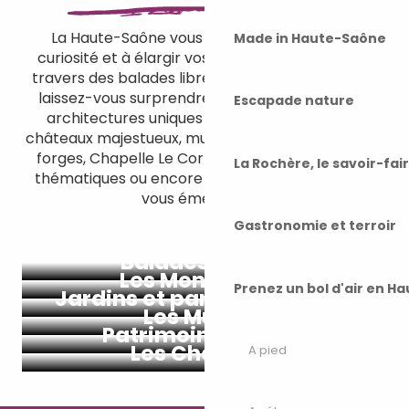
La Haute-Saône vous invite à cultiver votre
Made in Haute-Saône
curiosité et à élargir vos horizons. Que ce soit à
travers des balades libres ou des visites guidées,
laissez-vous surprendre par les histoires et les
Escapade nature
architectures uniques de notre région. Entre
châteaux majestueux, musées passionnants, forts,
forges, Chapelle Le Corbusier, jardins, parcours
La Rochère, le savoir-fai
thématiques ou encore joyaux naturels, laissez-
vous émerveiller !
Gastronomie et terroir
Balades en ville
Les Monuments
Prenez un bol d'air en H
Jardins et parcs animaliers
Les Musées
Patrimoine naturel
Les Châteaux
A pied