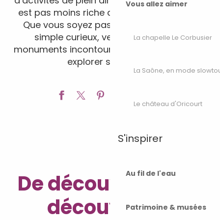
d’activités de plein air et de nature, elle n’en
Vous allez aimer
est pas moins riche d’un patrimoine varié.
Que vous soyez passionné d’histoire ou
simple curieux, venez découvrir les
La chapelle Le Corbusier
monuments incontournables du territoire et
explorer son passé.
La Saône, en mode slowto
Ajouter a
Le château d'Oricourt
S'inspirer
Au fil de l'eau
De découvertes en
découvertes
Patrimoine & musées