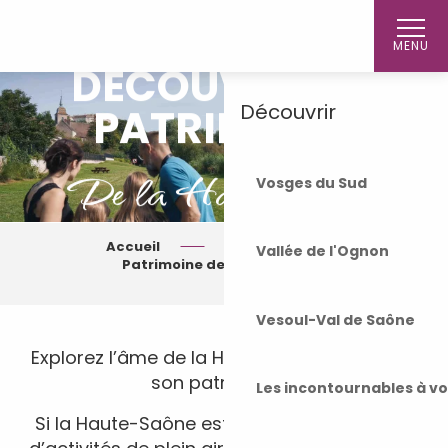
Aller
Accueil
au
MENU
contenu
DÉCOUVREZ LE
principal
Découvrir
PATRIMOINE
De la Haute-Saône
Vosges du Sud
Accueil
S’inspirer
Vallée de l'Ognon
Patrimoine de Haute-Saône
Vesoul-Val de Saône
Explorez l’âme de la Haute-Saône à travers
son patrimoine !
Les incontournables à v
Si la Haute-Saône est avant tout une terre