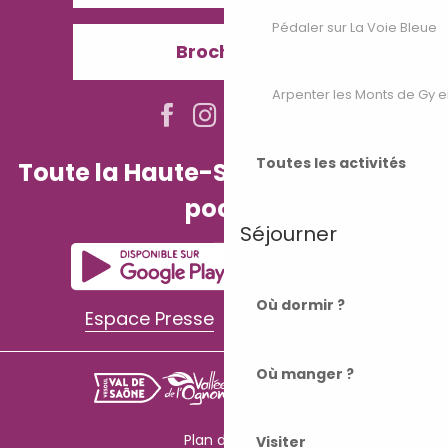
Pédaler sur La Voie Bleue
Brochures
Arpenter les Monts de Gy e
Toutes les activités
Toute la Haute-Saône dans votre
poche
Séjourner
Où dormir ?
Espace Presse
Espace Pro
Où manger ?
Plan du site
Visiter