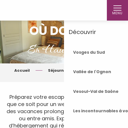
Aller
Accueil
au
MENU
contenu
principal
OÙ DORMIR
Découvrir
En Haute-Saône
Vosges du Sud
Accueil
Séjourner
Où dormir ?
Vallée de l'Ognon
Vesoul-Val de Saône
Préparez votre escapade en Haute-Saône,
que ce soit pour un week-end revitalisant ou
des vacances prolongées, en solo, en famille
Les incontournables à v
ou entre amis. Explorez nos options
d’hébergement qui répondent à toutes vos