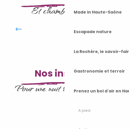
Et chambres d'hôtes
Made in Haute-Saône
Gîtes et meublés
Escapade nature
La Rochère, le savoir-fai
Nos insolites
Gastronomie et terroir
Pour une nuit hors du commun
Prenez un bol d'air en H
Hébergements insolites
A pied