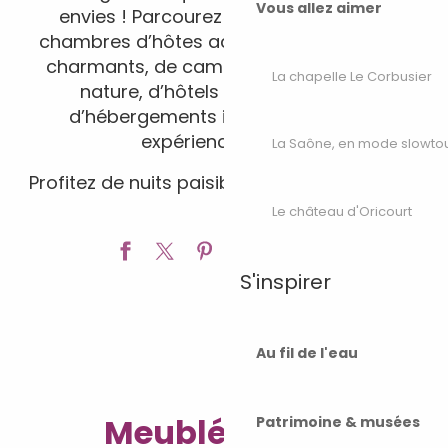
Vous allez aimer
envies ! Parcourez notre sélection de
chambres d’hôtes accueillantes, de gîtes
charmants, de campings au cœur de la
La chapelle Le Corbusier
nature, d’hôtels confortables ou
d’hébergements insolites pour une
expérience unique.
La Saône, en mode slowto
Profitez de nuits paisibles en Haute-Saône !
Le château d'Oricourt
Ajouter a
S'inspirer
Au fil de l'eau
Meublés, gîtes
Patrimoine & musées