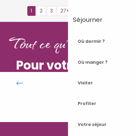
1
2
3
27+
54+
82
❯
❯❯
Séjourner
Tout ce qu'il vous faut
Où dormir ?
Pour votre séjour
Où manger ?
Les établissements labellisés
Accueil Vélo
Visiter
Profiter
Votre séjour