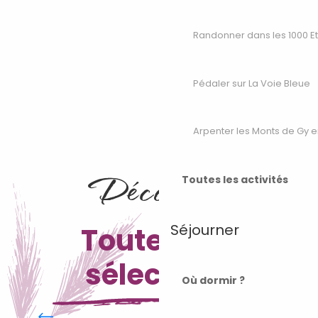
Randonner dans les 1000 E
Pédaler sur La Voie Bleue
Arpenter les Monts de Gy e
Découvrez
Toutes les activités
Séjourner
Toutes nos
sélections
Où dormir ?
Suggestions de circuits
Vosges du Sud