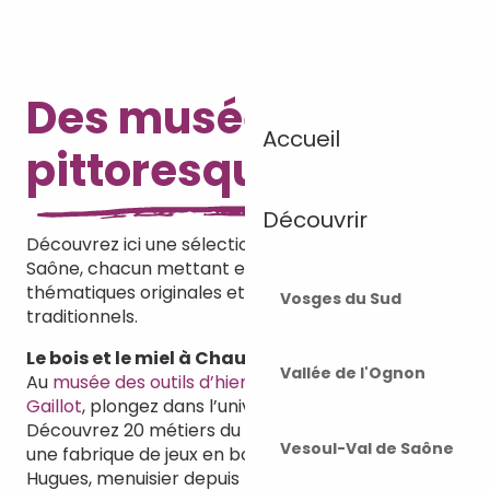
Des musées
Accueil
pittoresques
Découvrir
Découvrez ici une sélection de musées en Haute-
Saône, chacun mettant en lumière des
thématiques originales et des savoir-faire
Vosges du Sud
traditionnels.
Le bois et le miel à Chauvirey-le-Vieil
Vallée de l'Ognon
Au
musée des outils d’hier et rucher du père
Gaillot
, plongez dans l’univers du travail du bois.
Découvrez 20 métiers du bois à travers 3000 outils,
Vesoul-Val de Saône
une fabrique de jeux en bois et une saboterie.
Hugues, menuisier depuis 4 générations, et