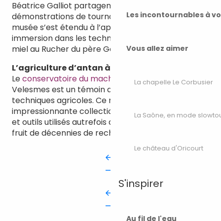
Béatrice Galliot partagent leur passion avec des
Les incontournables à v
démonstrations de tournage et de façonnage. Le
musée s’est étendu à l’apiculture, offrant une
immersion dans les techniques d’extraction du
miel au Rucher du père Galliot.
Vous allez aimer
L’agriculture d’antan à Velesmes
Le
conservatoire du machinisme agricole
à
La chapelle Le Corbusier
Velesmes est un témoin de l’évolution des
techniques agricoles. Ce musée abrite une
impressionnante collection de machines, véhicules
La Saône, en mode slowto
et outils utilisés autrefois dans nos campagnes,
fruit de décennies de recherches passionnées.
Le château d'Oricourt
S'inspirer
Au fil de l'eau