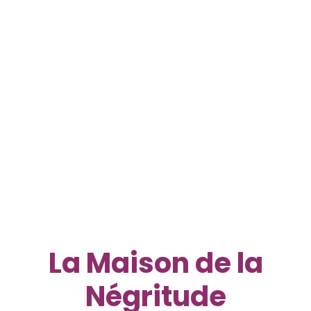
5
LE MUSÉE DES VESTIGES
GALLO-ROMAINS
6
DES MUSÉES PITTORESQUES
7
LE MUSÉE DES FORGES
La Maison de la
Négritude