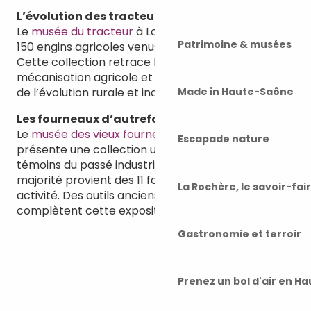
L’évolution des tracteurs à Loulans-Verchamp
Le
musée du tracteur
à Loulans-Verchamp expose
Patrimoine & musées
150 engins agricoles venus de toute la France.
Cette collection retrace l’histoire de la
mécanisation agricole et offre un aperçu fascinant
de l’évolution rurale et industrielle.
Made in Haute-Saône
Les fourneaux d’autrefois à Pennesières
Le
musée des vieux fourneaux et des outils anciens
Escapade nature
présente une collection unique de 235 fourneaux,
témoins du passé industriel de la Haute-Saône. La
majorité provient des 11 fonderies locales jadis en
La Rochère, le savoir-fai
activité. Des outils anciens et pièces insolites
complètent cette exposition originale.
Gastronomie et terroir
Prenez un bol d'air en H