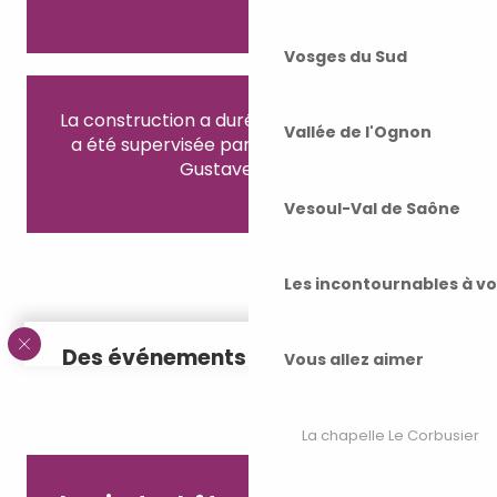
Vosges du Sud
La construction a duré 5 ans (1882-1887) et
Vallée de l'Ognon
a été supervisée par l’architecte Eugène
Gustave Danjoy
Vesoul-Val de Saône
Les incontournables à v
Des événements sur mesure
Vous allez aimer
Mariages, réceptions, évènements d’entreprise,
shootings… Le château de Villersexel s’adapte
La chapelle Le Corbusier
à toutes vos envies ! Ce lieu d’exception, avec
son ambiance raffinée, est parfait pour créer
des souvenirs mémorables.