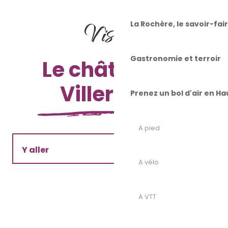
Visiter
La Rochère, le savoir-fai
Gastronomie et terroir
Le château de
Villersexel
Prenez un bol d'air en H
A pied
Y aller
A vélo
Infos pratiques
A VTT