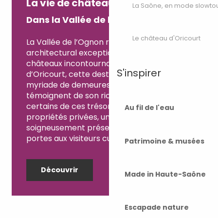
La vie de château
La Saône, en mode slowto
Dans la Vallée de l’Ognon
Le château d'Oricourt
La Vallée de l’Ognon recèle un patrimoine
architectural exceptionnel. Au-delà des
châteaux incontournables de Villersexel et
S'inspirer
d’Oricourt, cette destination abrite une
myriade de demeures historiques qui
témoignent de son riche passé. Bien que
certains de ces trésors restent des
Au fil de l'eau
propriétés privées, une vingtaine de sites
soigneusement préservés ouvrent leurs
portes aux visiteurs curieux.
Patrimoine & musées
Découvrir
Made in Haute-Saône
Escapade nature