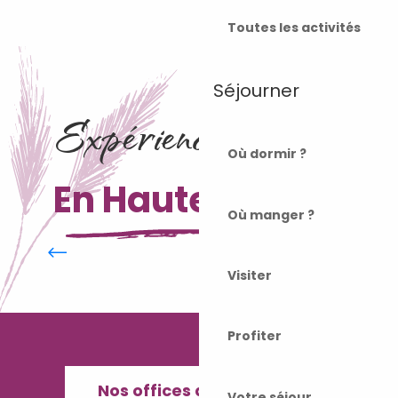
Toutes les activités
Séjourner
Expériences à vivre
Où dormir ?
En Haute-Saône
Où manger ?
La Ville haute de Gray
Visiter
Profiter
Nos offices de Tourisme
Votre séjour