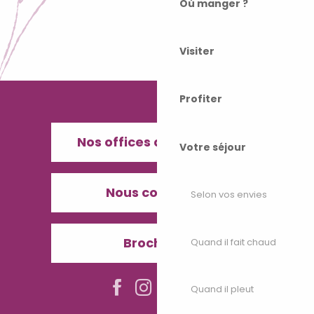
Où manger ?
Visiter
Profiter
Nos offices de Tourisme
Votre séjour
Nous contacter
Selon vos envies
Brochures
Quand il fait chaud
Quand il pleut