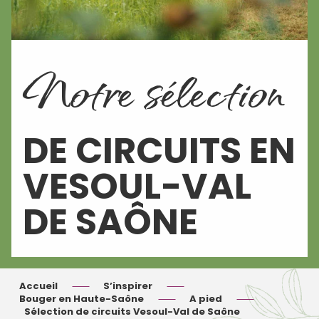
Notre sélection
DE CIRCUITS EN
VESOUL-VAL
DE SAÔNE
Accueil
S’inspirer
Bouger en Haute-Saône
A pied
Sélection de circuits Vesoul-Val de Saône