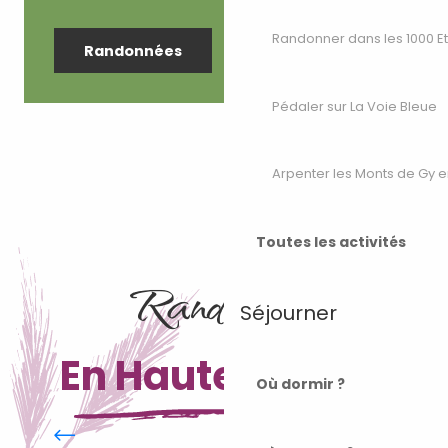
Randonner dans les 1000 E
Randonnées
Pédaler sur La Voie Bleue
Arpenter les Monts de Gy e
Toutes les activités
Randonnez
Séjourner
En Haute-Saône
Où dormir ?
Saint Jacques de Compostelle