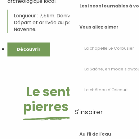
archéologique local.
Les incontournables à v
Longueur : 7,5km. Dénivelé : 86m. Facile.
Départ et arrivée au parking des 4 Sapins à
Vous allez aimer
Navenne.
La chapelle Le Corbusier
Découvrir
La Saône, en mode slowto
Le sentier des
Le château d'Oricourt
pierres sèches
S'inspirer
Au fil de l'eau