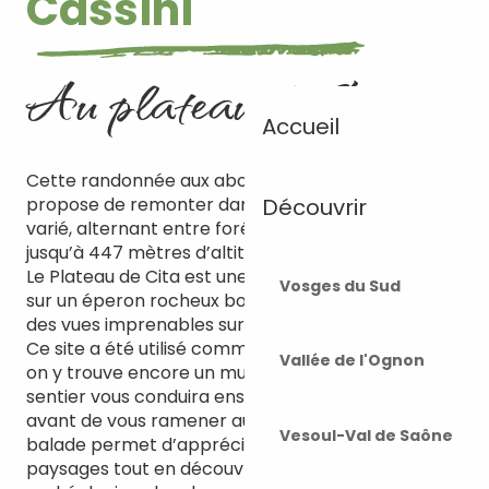
Cassini
Au plateau de Cita
Accueil
Cette randonnée aux abords de Vesoul vous
propose de remonter dans le temps. Ce parcours
Découvrir
varié, alternant entre forêt et prairies, vous mène
jusqu’à 447 mètres d’altitude, à la Croix de Cassini.
Le Plateau de Cita est une pelouse naturelle située
Vosges du Sud
sur un éperon rocheux bordé de falaises, offrant
des vues imprenables sur Vesoul et les alentours.
Ce site a été utilisé comme camp préhistorique et
Vallée de l'Ognon
on y trouve encore un mur de pierres sèches. Le
sentier vous conduira ensuite vers un arboretum,
avant de vous ramener au point de départ. Cette
Vesoul-Val de Saône
balade permet d’apprécier la diversité des
paysages tout en découvrant le patrimoine