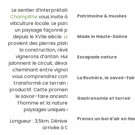
Le sentier d’interprétation des Pierres Sèches à
Patrimoine & musées
Champlitte
vous invite à découvrir l’histoire de la
viticulture locale. Le parcours serpente à travers
un paysage façonné par la main de l’homme
depuis le XVIIe siècle.
Les Lavières
, dont le nom
Made in Haute-Saône
provient des pierres plates calcaires utilisées pour
la construction, révèlent l’ingéniosité des
vignerons d’antan. Huit panneaux explicatifs
Escapade nature
jalonnent le circuit, dévoilant l’évolution du site. En
cheminant entre vignobles, jardins et murgers,
vous comprendrez comment les habitants ont
La Rochère, le savoir-fai
transformé ce terrain calcaire en un vignoble
productif. Cette promenade permet d’apprécier
le savoir-faire ancestral et l’harmonie entre
Gastronomie et terroir
l’homme et la nature, tout en admirant les
paysages uniques de la Haute-Saône.
Prenez un bol d'air en H
Longueur : 3,5km. Dénivelé : 61m. Facile. Départ et
arrivée à Champlitte.