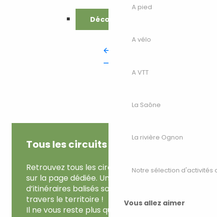
A pied
Découvrir
A vélo
A VTT
La Saône
La rivière Ognon
Tous les circuits balisés
Retrouvez tous les circuits de Haute-Saône
Notre sélection d'activités 
sur la page dédiée. Une centaine
d’itinéraires balisés sont recensés à
travers le territoire !
Vous allez aimer
Il ne vous reste plus qu’à choisir…