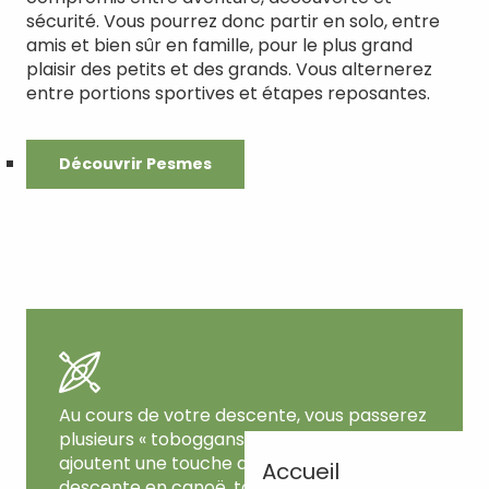
sécurité. Vous pourrez donc partir en solo, entre
amis et bien sûr en famille, pour le plus grand
plaisir des petits et des grands. Vous alternerez
entre portions sportives et étapes reposantes.
Découvrir Pesmes
Au cours de votre descente, vous passerez
plusieurs « toboggans ». Ces petits rapides
ajoutent une touche d’amusement à votre
Accueil
descente en canoë, tout en restant