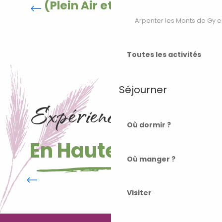
(Plein Air et Nautisme)
Arpenter les Monts de Gy e
Toutes les activités
Séjourner
Expériences à vivre
Où dormir ?
En Haute-Saône
Où manger ?
Les Monts De Gy, tous en selle
Visiter