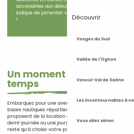
accessibles aux débutants. Une façon
ludique de pimenter votre aventure fluviale
Découvrir
!
Vosges du Sud
Vallée de l'Ognon
Un moment hors du
Vesoul-Val de Saône
temps
Les incontournables à v
Embarquez pour une aventure hors du commun. 6
bases nautiques réparties le long de la rivière
proposent de la location de canoë, pour une
Vous allez aimer
demi-journée ou une journée complète. Il ne vous
reste qu’à choisir votre point de départ. Ensuite,