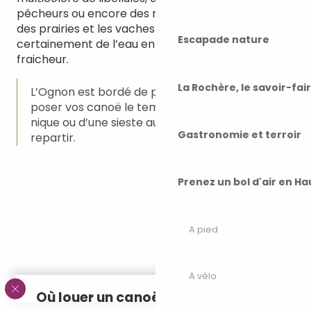
pêcheurs ou encore des rapaces. Vous longerez
des prairies et les vaches s’approcheront
Escapade nature
certainement de l’eau en quête d’un peu de
fraicheur.
La Rochère, le savoir-fai
L’Ognon est bordé de plages sur lesquelles
poser vos canoë le temps d’une pause pique-
nique ou d’une sieste au soleil avant de
Gastronomie et terroir
repartir.
Prenez un bol d'air en H
A pied
A vélo
Où louer un canoë ou un kayak ?