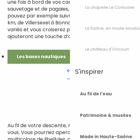
une fois à bord de vos canoës, équipés de gilets de
La chapelle Le Corbusier
sauvetage et de pagaies, élancez-vous ! Vous
pouvez par exemple suivre la rivière sur plus de 13
km, de Villersexel à Bonnal. Les parcours sont
La Saône, en mode slowto
variés et vous croiserez plusieurs toboggans qui
ajouteront une touche d’amusement à votre virée.
Le château d'Oricourt
Les bases nautiques
S'inspirer
Au fil de l'eau
Patrimoine & musées
Au fil de votre descente, regardez bien autour de
vous. Vous pourriez apercevoir un ballet
Made in Haute-Saône
multicolore de libellules, des hérons, des martins-