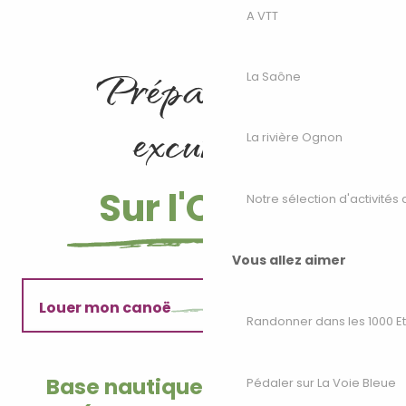
A Cromary : base nautique Eau Temps Libre
A VTT
A Marnay : Woka Marnay
A Montbozon : Plein Air et Nautisme
Préparer son
A Villersexel : Plein Air et Nautisme
La Saône
A Pesmes : La Colombière
A Voray-sur-l’Ognon : Voray CK
excursion
La rivière Ognon
Sur l'Ognon
Notre sélection d'activités 
Vous allez aimer
Louer mon canoë
Randonner dans les 1000 E
Explorer les alentours
Base nautique de Montbozon
Pédaler sur La Voie Bleue