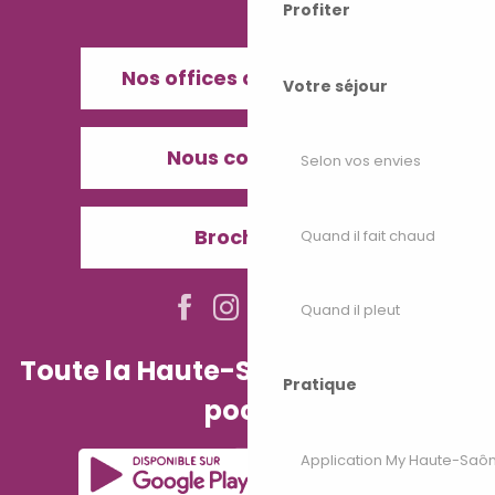
Profiter
Nos offices de Tourisme
Votre séjour
Nous contacter
Selon vos envies
Brochures
Quand il fait chaud
Quand il pleut
Toute la Haute-Saône dans votre
Pratique
poche
Application My Haute-Saô