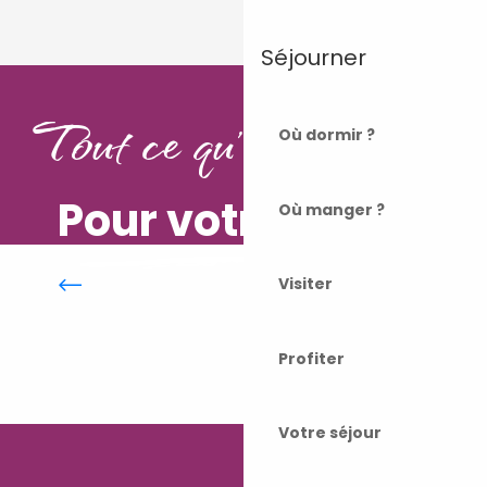
1
2
3
❯
❯❯
Séjourner
Tout ce qu'il vous faut
Où dormir ?
Pour votre séjour
Où manger ?
Hôtellerie de plein air
Visiter
Profiter
Votre séjour