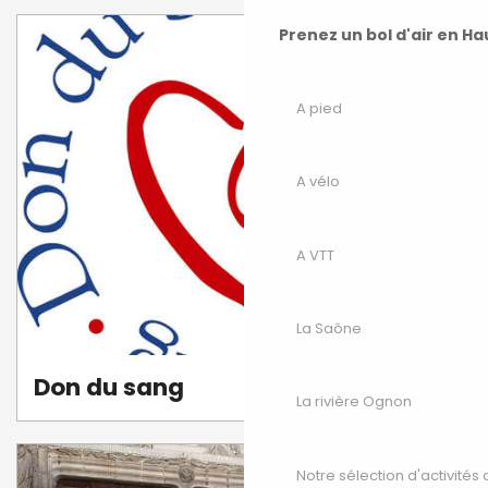
Prenez un bol d'air en H
A pied
A vélo
A VTT
La Saône
Don du sang
La rivière Ognon
Notre sélection d'activités 