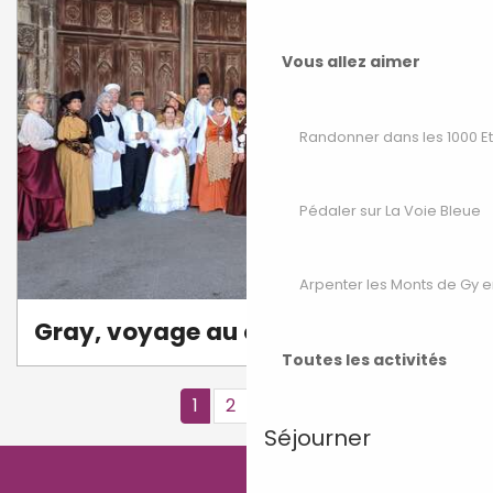
Vous allez aimer
Randonner dans les 1000 E
Pédaler sur La Voie Bleue
Arpenter les Monts de Gy e
Gray, voyage au cœur de l'histoire
Toutes les activités
1
2
3
5+
7
❯
❯❯
Séjourner