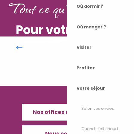
Tout ce qu'il vous faut
Où dormir ?
Pour votre séjour
Où manger ?
Hébergements de grande
capacité
Visiter
Profiter
Votre séjour
Selon vos envies
Nos offices de Tourisme
Quand il fait chaud
Nous contacter