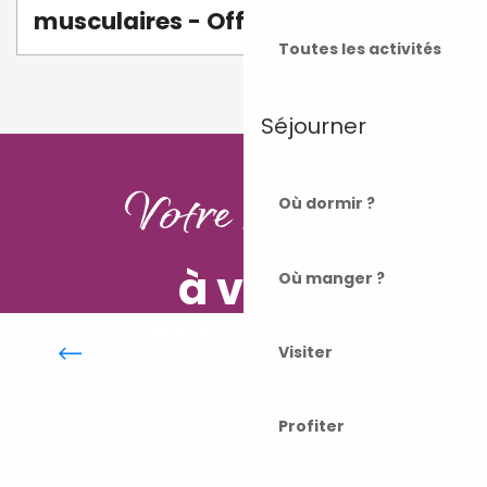
musculaires - Office de tourisme
Toutes les activités
1
2
❯
❯❯
Séjourner
Votre séjour
Où dormir ?
à vélo
Où manger ?
A vélo
Visiter
Profiter