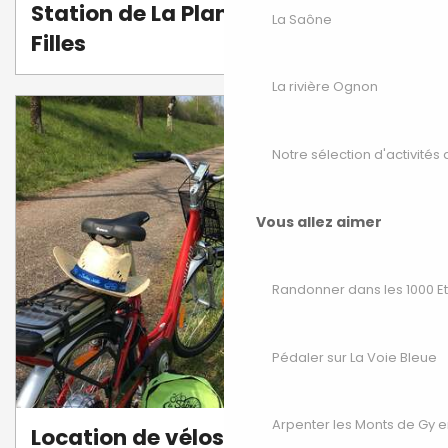
Station de La Planche des Belles
La Saône
Filles
La rivière Ognon
Notre sélection d'activités 
Vous allez aimer
Randonner dans les 1000 E
Pédaler sur La Voie Bleue
Arpenter les Monts de Gy e
Location de vélos VAE et