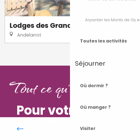
Arpenter les Monts de Gy e
Lodges des Grands Chênes
Andelarrot
Toutes les activités
1
2
❯
❯❯
Séjourner
Tout ce qu'il vous faut
Où dormir ?
Pour votre séjour
Où manger ?
Chambres d’hôtes
Visiter