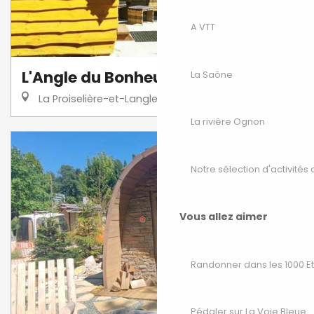
A VTT
L'Angle du Bonheur - Cabane Duo
La Saône
La Proiselière-et-Langle
La rivière Ognon
Notre sélection d'activités 
Vous allez aimer
Randonner dans les 1000 E
Pédaler sur La Voie Bleue