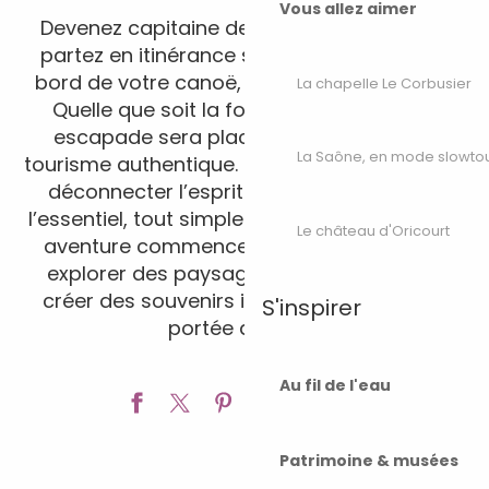
Vous allez aimer
Devenez capitaine de votre propre navire,
partez en itinérance sur la rivière Ognon à
bord de votre canoë, parcourez les à vélo…
La chapelle Le Corbusier
Quelle que soit la formule choisie, votre
escapade sera placée sous le signe du
La Saône, en mode slowto
tourisme authentique. Une mini-évasion pour
déconnecter l’esprit et se reconnecter à
l’essentiel, tout simplement. Votre prochaine
Le château d'Oricourt
aventure commence ici. Préparez-vous à
explorer des paysages magnifiques et à
créer des souvenirs inoubliables, le tout à
S'inspirer
portée de main.
Ajouter a
Au fil de l'eau
Patrimoine & musées