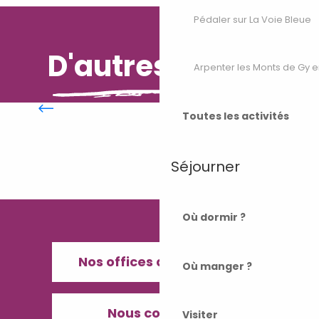
Pédaler sur La Voie Bleue
D'autres envies
Arpenter les Monts de Gy e
Une journée
Toutes les activités
Séjourner
Où dormir ?
Nos offices de Tourisme
Où manger ?
Nous contacter
Visiter