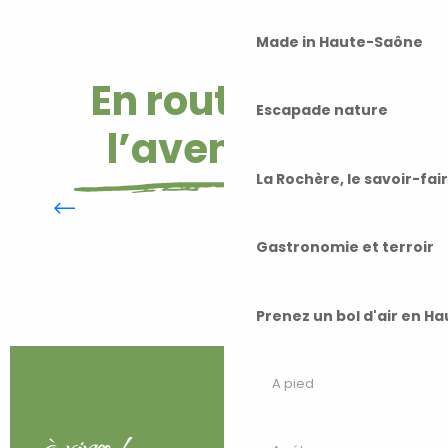
Made in Haute-Saône
En route pour
Escapade nature
l’aventure !
La Rochère, le savoir-fai
Canoë sur la petite Saône
Gastronomie et terroir
Prenez un bol d'air en H
D'autres aventures
A pied
à vivre !