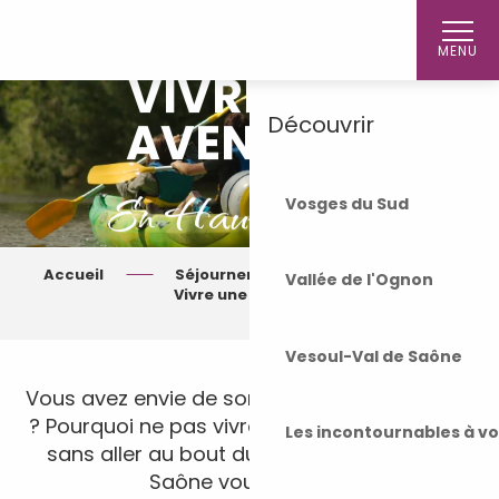
Aller
Accueil
au
MENU
contenu
VIVRE UNE
principal
Découvrir
AVENTURE
En Haute-Saône
Vosges du Sud
Accueil
Séjourner
Je viens…
Vallée de l'Ognon
Vivre une aventure
Vesoul-Val de Saône
Vous avez envie de sortir des sentiers battus
? Pourquoi ne pas vivre une micro-aventure,
Les incontournables à v
sans aller au bout du monde ? La Haute-
Saône vous attend !