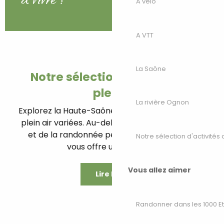
A vélo
A VTT
La Saône
Notre sélection d'activités de
plein air
La rivière Ognon
Explorez la Haute-Saône à travers ses activités de
plein air variées. Au-delà du VTT, du vélo de route
et de la randonnée pédestre, la Haute-Saône
Notre sélection d'activités 
vous offre une multitude...
Vous allez aimer
Lire la suite
Randonner dans les 1000 E