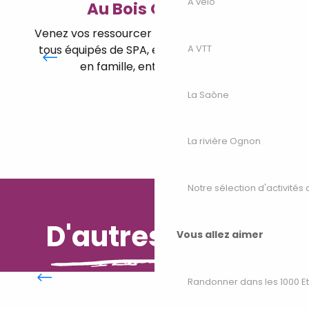
A vélo
Au Bois Quartois
Venez vos ressourcer dans des chalets cosy
A VTT
tous équipés de SPA, en couple, entre amis,
en famille, entre collègues...
La Saône
La rivière Ognon
Notre sélection d'activités 
D'autres envies
Vous allez aimer
En famille
Randonner dans les 1000 E