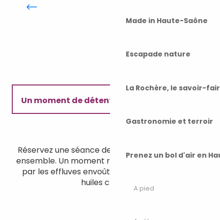
autonomie
Made in Haute-Saône
Escapade nature
La Rochère, le savoir-fai
Un moment de détente
Gastronomie et terroir
Déguster des mets raffinés
Réservez une séance de spa pour vous délasser
Prenez un bol d'air en H
Trouver un nid d'amour
ensemble. Un moment rien que pour vous, bercé
par les effluves envoûtants d’un massage aux
huiles chaudes.
A pied