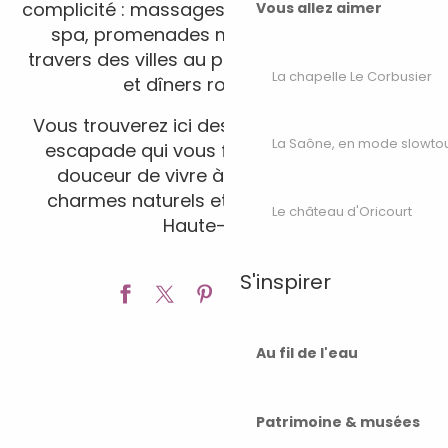
complicité : massages relaxants, séances de
Vous allez aimer
spa, promenades main dans la main à
travers des villes au patrimoine enchanteur,
La chapelle Le Corbusier
et dîners romantiques.
Vous trouverez ici des idées pour une belle
La Saône, en mode slowto
escapade qui vous fera renouer avec la
douceur de vivre à deux au cœur des
charmes naturels et patrimoniaux de la
Le château d'Oricourt
Haute-Saône.
Ajouter a
S'inspirer
Au fil de l'eau
Ma croisière en toute
Patrimoine & musées