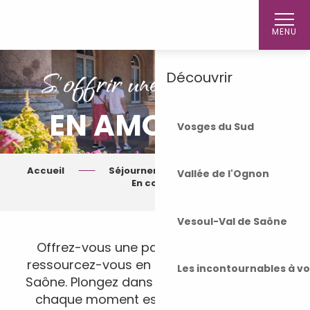
Aller
Accueil
au
MENU
contenu
principal
S'offrir une parenthèse
Découvrir
EN AMOUREUX
Vosges du Sud
Accueil
Séjourner
Je viens…
Vallée de l'Ognon
En couple
Vesoul-Val de Saône
Offrez-vous une parenthèse à deux et
ressourcez-vous en amoureux en Haute-
Les incontournables à v
Saône. Plongez dans un cadre idyllique où
chaque moment est une invitation à la