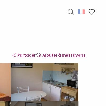
Recherche
Voir les f
Ajouter aux favoris
Partager
Ajouter à mes favoris