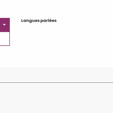
Langues parlées
Langues parlées