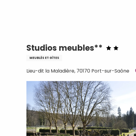
Aller
Accueil
Studios meubles**
au
contenu
principal
Studios meubles**
MEUBLÉS ET GÎTES
Lieu-dit la Maladière, 70170 Port-sur-Saône