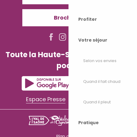
Brochures
Profiter
Votre séjour
Toute la Haute-Saône dans votre
Selon vos envies
poche
Quand il fait chaud
Espace Presse
Espace Pro
Quand il pleut
Pratique
Plan du site