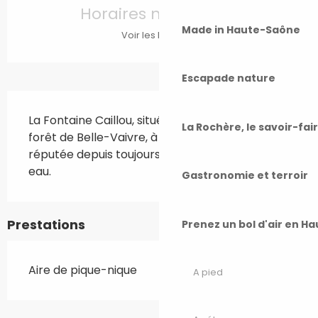
Horaires non définis
Made in Haute-Saône
Voir les horaires
Escapade nature
Description
La Fontaine Caillou, située en bordure de la 
La Rochère, le savoir-fai
forêt de Belle-Vaivre, à Seveux-Motey, est 
réputée depuis toujours pour la qualité de son 
eau.
Gastronomie et terroir
Prestations
Prenez un bol d'air en H
Aire de pique-nique
A pied