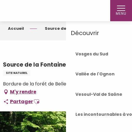
Aller
Accueil
au
MENU
contenu
principal
Accueil
Source de la Fontaine Caillou
Découvrir
Vosges du Sud
Source de la Fontaine Caillou
SITE NATUREL
Vallée de l'Ognon
Bordure de la forêt de Belle-Vaivre, 70130 Seveux
M'y rendre
Vesoul-Val de Saône
Ajouter aux favoris
Partager
Les incontournables à v