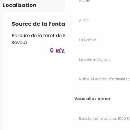
A vélo
Localisation
A VTT
Source de la Fontaine Caillou
Bordure de la forêt de Belle-Vaivre, 70130
La Saône
Seveux
M'y rendre
La rivière Ognon
Notre sélection d'activités 
Vous allez aimer
Randonner dans les 1000 E