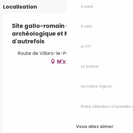
Localisation
A pied
Site gallo-romain - Musée
A vélo
archéologique et Musée de la vie
d'autrefois
A VTT
Route de Villars-le-Pautel, 70500 Jonvelle
M'y rendre
La Saône
La rivière Ognon
Notre sélection d'activités 
Vous allez aimer