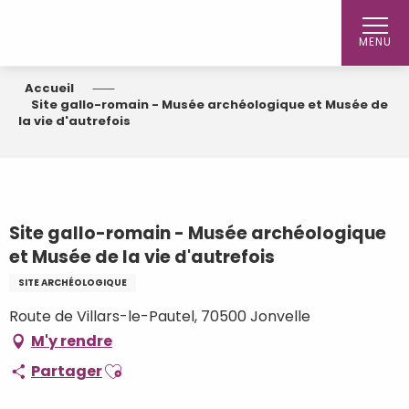
Aller
au
MENU
contenu
principal
Accueil
Site gallo-romain - Musée archéologique et Musée de
la vie d'autrefois
Site gallo-romain - Musée archéologique
et Musée de la vie d'autrefois
SITE ARCHÉOLOGIQUE
Route de Villars-le-Pautel, 70500 Jonvelle
M'y rendre
Ajouter aux favoris
Partager