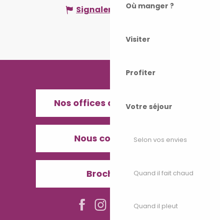
Où manger ?
Signaler une erreur
Visiter
Profiter
Nos offices de Tourisme
Votre séjour
Nous contacter
Selon vos envies
Brochures
Quand il fait chaud
Quand il pleut