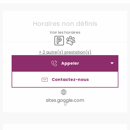
Ouverture et coordonnées
Horaires non définis
Voir les horaires
Parking
Animaux acceptés
+ 2 autre(s) prestation(s)
Appeler
Contactez-nous
sites.google.com
Description