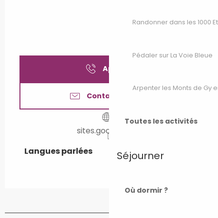
Randonner dans les 1000 E
Pédaler sur La Voie Bleue
Appeler
Arpenter les Monts de Gy e
Contactez-nous
Toutes les activités
sites.google.com
Langues parlées
Langues parlées
Séjourner
Où dormir ?