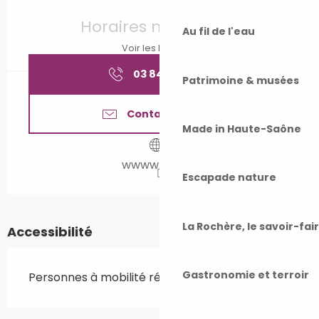
Ouverture et coordonnées
Horaires non définis
Au fil de l'eau
Voir les horaires
03 84 65 69
▒▒
Patrimoine & musées
Contactez-nous
Made in Haute-Saône
wwww.gray.fr
Escapade nature
La Rochère, le savoir-fai
Accessibilité
Gastronomie et terroir
Personnes à mobilité réduite