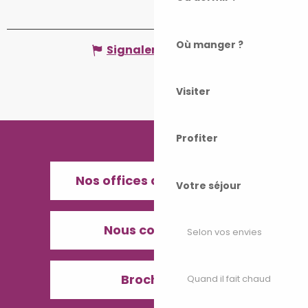
Où manger ?
Signaler une erreur
Visiter
Profiter
Nos offices de Tourisme
Votre séjour
Nous contacter
Selon vos envies
Brochures
Quand il fait chaud