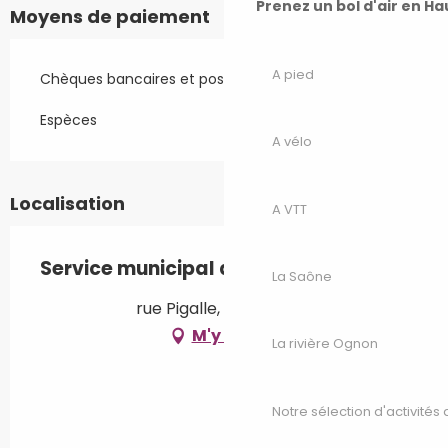
Prenez un bol d'air en H
Moyens de paiement
A pied
Chèques bancaires et postaux
Espèces
A vélo
Localisation
A VTT
Service municipal animation culture
La Saône
rue Pigalle, 70100 Gray
M'y rendre
La rivière Ognon
Notre sélection d'activités 