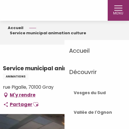
Aller
au
MENU
contenu
principal
Accueil
Service municipal animation culture
Accueil
Service municipal animation culture
Découvrir
ANIMATIONS
rue Pigalle, 70100 Gray
Vosges du Sud
M'y rendre
Ajouter aux favoris
Partager
Vallée de l'Ognon