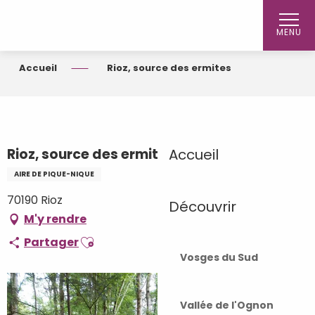
Aller
au
MENU
contenu
principal
Accueil
Rioz, source des ermites
Rioz, source des ermites
Accueil
AIRE DE PIQUE-NIQUE
70190 Rioz
Découvrir
M'y rendre
Ajouter aux favoris
Partager
Vosges du Sud
Vallée de l'Ognon