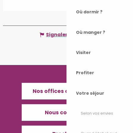
Où dormir ?
Où manger ?
Signaler une erreur
Visiter
Profiter
Nos offices de Tourisme
Votre séjour
Nous contacter
Selon vos envies