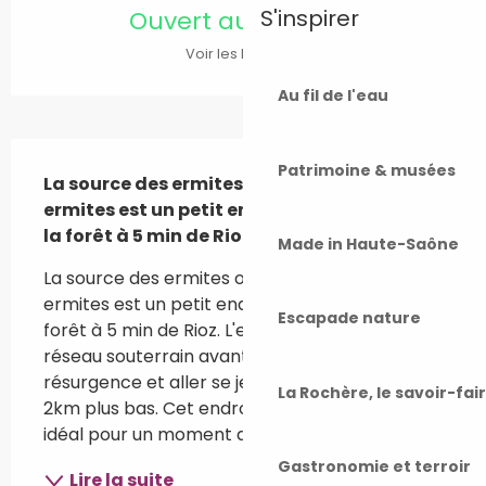
S'inspirer
Ouvert aujourd'hui
Voir les horaires
Au fil de l'eau
Description
Patrimoine & musées
La source des ermites ou résurgence des 
ermites est un petit endroit paisible dans 
la forêt à 5 min de Rioz
Made in Haute-Saône
La source des ermites ou résurgence des 
ermites est un petit endroit paisible dans la 
Escapade nature
forêt à 5 min de Rioz. L'ermite parcourt un 
réseau souterrain avant de sortir par sa 
résurgence et aller se jeter dans la Buthiers 
La Rochère, le savoir-fai
2km plus bas. Cet endroit calme et isolé est 
idéal pour un moment détente avec des...
Gastronomie et terroir
Lire la suite