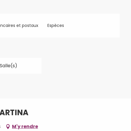
ncaires et postaux
Espèces
 Salle(s)
MARTINA
s
M'y rendre