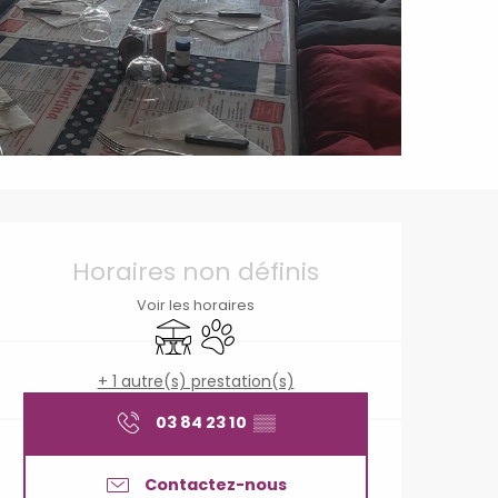
Ouverture et coordonné
Horaires non définis
Voir les horaires
Terrasse
Animaux acceptés
+ 1 autre(s) prestation(s)
03 84 23 10
▒▒
Contactez-nous