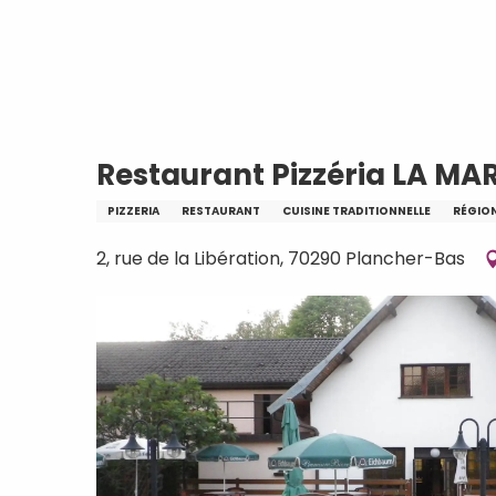
Aller
Accueil
Restaurant Pizzéria LA MARTIN
au
contenu
principal
Restaurant Pizzéria LA MA
PIZZERIA
RESTAURANT
CUISINE TRADITIONNELLE
RÉGION
2, rue de la Libération, 70290 Plancher-Bas