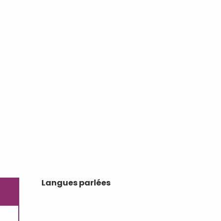
Langues parlées
Langues parlées