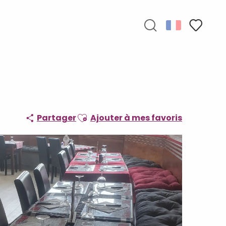
Recherche
Voir les f
Ajouter aux favoris
Partager
Ajouter à mes favoris