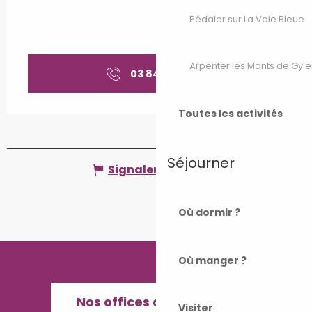
Pédaler sur La Voie Bleue
Arpenter les Monts de Gy e
03 84 92 99
▒▒
Toutes les activités
Séjourner
Signaler une erreur
Où dormir ?
Où manger ?
Nos offices de Tourisme
Visiter