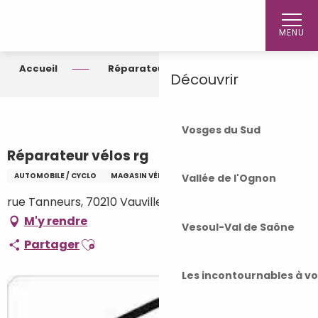
Aller
Accueil
au
MENU
contenu
principal
Accueil
Réparateur vélos rg
Découvrir
Vosges du Sud
Réparateur vélos rg
AUTOMOBILE / CYCLO
MAGASIN VÉLO - RÉPARATEUR
Vallée de l'Ognon
rue Tanneurs, 70210 Vauvillers
M'y rendre
Vesoul-Val de Saône
Ajouter aux favoris
Partager
Les incontournables à v