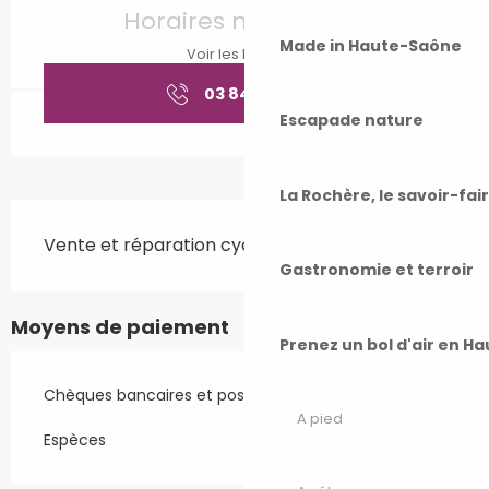
Horaires non définis
Made in Haute-Saône
Voir les horaires
03 84 92 99
▒▒
Escapade nature
La Rochère, le savoir-fai
Description
Vente et réparation cycles
Gastronomie et terroir
Moyens de paiement
Prenez un bol d'air en H
Chèques bancaires et postaux
A pied
Espèces