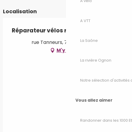
A vélo
Localisation
A VTT
Réparateur vélos rg
La Saône
rue Tanneurs, 70210 Vauvillers
M'y rendre
La rivière Ognon
Notre sélection d'activités 
Vous allez aimer
Randonner dans les 1000 E