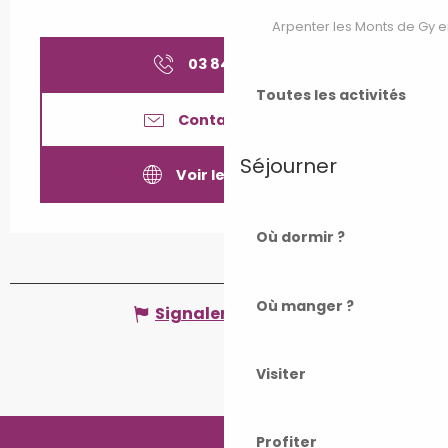
Arpenter les Monts de Gy e
03 84 65 18
▒▒
Toutes les activités
Contactez-nous
Séjourner
Voir les sites web
Où dormir ?
Où manger ?
Signaler une erreur
Visiter
Profiter