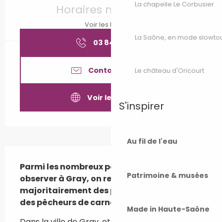
La chapelle Le Corbusier
Horaires non définis
Voir les horaires
La Saône, en mode slowto
03 84 65 18
▒▒
Contactez-nous
Le château d'Oricourt
Voir les sites web
S'inspirer
Au fil de l'eau
Description
Parmi les nombreux pêcheurs que l’on peut 
Patrimoine & musées
observer à Gray, on remarque 
majoritairement des pêcheurs au coup et 
des pêcheurs de carnassiers.
Made in Haute-Saône
Dans la ville de Gray, et depuis de nombreuses 