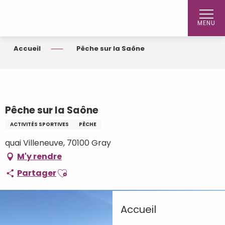
Aller
au
MENU
contenu
principal
Accueil
Pêche sur la Saône
Pêche sur la Saône
ACTIVITÉS SPORTIVES
PÊCHE
quai Villeneuve, 70100 Gray
M'y rendre
Ajouter aux favoris
Partager
Accueil