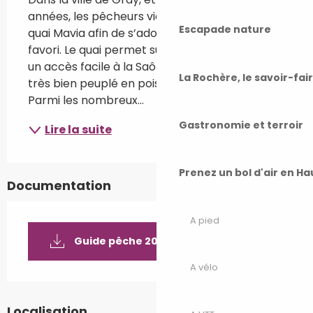
années, les pêcheurs viennent fréquenter le 
Escapade nature
quai Mavia afin de s’adonner à leur sport 
favori. Le quai permet sur environ 800 mètres 
un accès facile à la Saône, qui est à cet endroit 
La Rochère, le savoir-fai
très bien peuplé en poissons en tous genres. 
Parmi les nombreux...
Gastronomie et terroir
Lire la suite
Prenez un bol d'air en H
Documentation
A pied
Guide pêche 2025
A vélo
Localisation