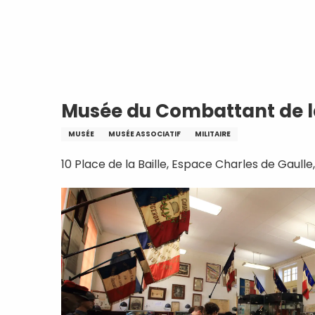
Aller
Accueil
Musée du Combattant de la H
au
contenu
principal
Musée du Combattant de 
MUSÉE
MUSÉE ASSOCIATIF
MILITAIRE
10 Place de la Baille, Espace Charles de Gaulle