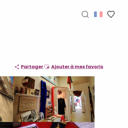
Recherche
Voir les f
Ajouter aux favoris
Partager
Ajouter à mes favoris