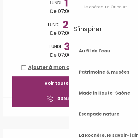
17
LUNDI
AOÛT
Le château d'Oricourt
De 07:00 à 13:00
24
LUNDI
AOÛT
S'inspirer
De 07:00 à 13:00
31
LUNDI
AOÛT
Au fil de l'eau
De 07:00 à 13:00
Ajouter à mon calendrier Google
Patrimoine & musées
Voir toutes les dates
Made in Haute-Saône
03 84 49 06
▒▒
Escapade nature
Description
La Rochère, le savoir-fai