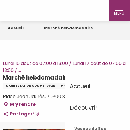
Aller
au
MENU
contenu
principal
Accueil
Marché hebdomadaire
Lundi 10 août de 07:00 à 13:00 / Lundi 17 août de 07:00 à
13:00 / ...
Marché hebdomadaire
Accueil
MANIFESTATION COMMERCIALE
MARCHÉ HEBDOMADAIRE
Place Jean Jaurès, 70800 Saint-Loup-sur-Semouse
M'y rendre
Découvrir
Ajouter aux favoris
Partager
Vosges du Sud