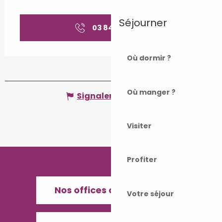
Séjourner
03 84 49 06
▒▒
Où dormir ?
Où manger ?
Signaler une erreur
Visiter
Profiter
Nos offices de Tourisme
Votre séjour