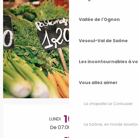
Vallée de l'Ognon
Vesoul-Val de Saône
Les incontournables à v
Vous allez aimer
La chapelle Le Corbusier
Ouverture et coordonnées
10
LUNDI
AOÛT
La Saône, en mode slowto
De 07:00 à 13:00