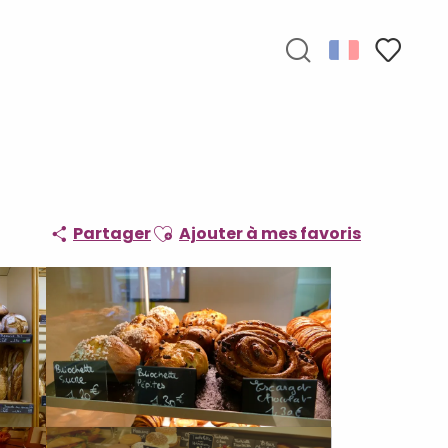
Recherche
Voir les f
Ajouter aux favoris
Partager
Ajouter à mes favoris