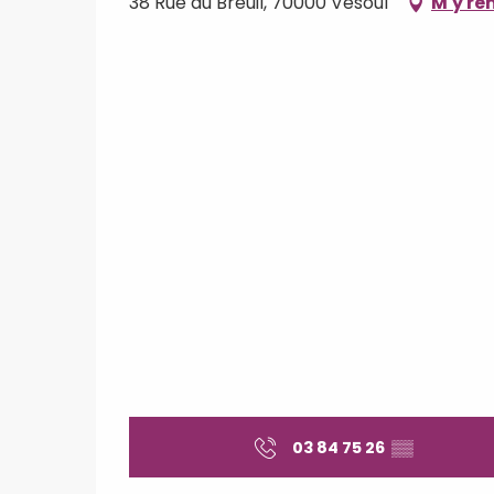
38 Rue du Breuil, 70000 Vesoul
M'y re
Samedi 1 janvier 2039
03 84 75 26
▒▒