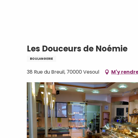
Aller
Accueil
Les Douceurs de Noémie
au
contenu
principal
Les Douceurs de Noémie
BOULANGERIE
38 Rue du Breuil, 70000 Vesoul
M'y rendr