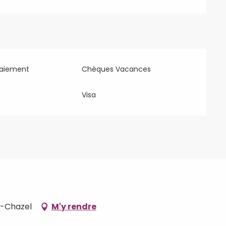
paiement
Chèques Vacances
Visa
t-Chazel
M'y rendre