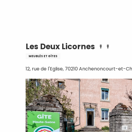
Aller
Accueil
Les Deux Licornes
au
contenu
principal
Les Deux Licornes
MEUBLÉS ET GÎTES
12, rue de l'Eglise, 70210 Anchenoncourt-et-C