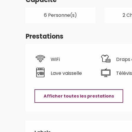
6 Personne(s)
2 C
Prestations
WiFi
Draps 
Lave vaisselle
Télévis
Afficher toutes les prestations
Offres de prestatio