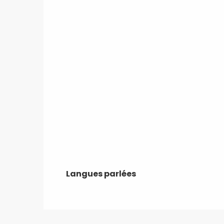
Langues parlées
Langues parlées