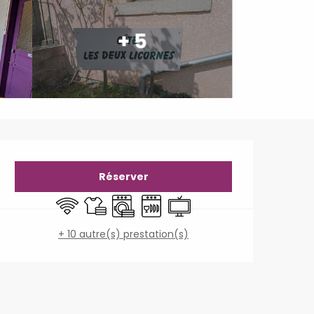
+ 5
Ouverture et coordonné
Réserver
WiFi
Draps et linge
Lave linge
Lave vaisselle
Télévision
+ 10 autre(s) prestation(s)