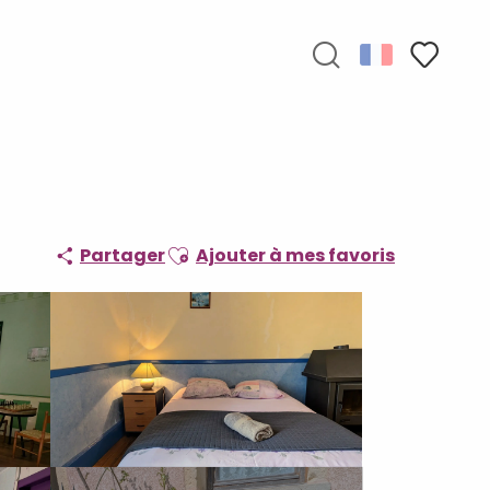
Recherche
Voir les f
Ajouter aux favoris
Partager
Ajouter à mes favoris