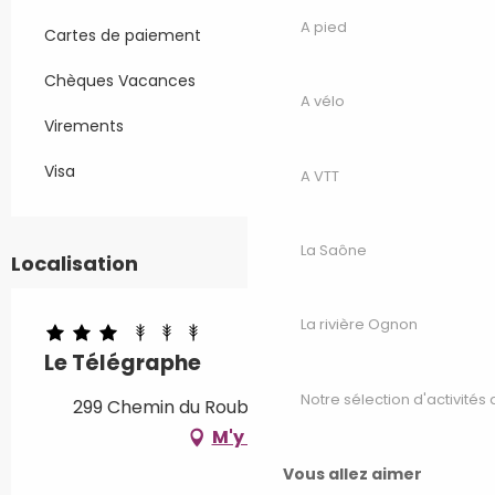
A pied
Cartes de paiement
Chèques Vacances
A vélo
Virements
Visa
A VTT
La Saône
Localisation
La rivière Ognon
Le Télégraphe
Notre sélection d'activités 
299 Chemin du Roublot, 70400 Héricourt
M'y rendre
Vous allez aimer