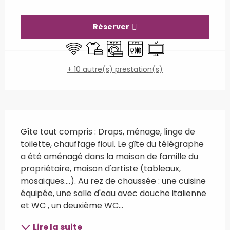
Ouverture et coordonnées
Réserver
WiFi
Draps et linge
Lave linge
Lave vaisselle
Télévision
+ 10 autre(s) prestation(s)
Description
Gîte tout compris : Draps, ménage, linge de 
toilette, chauffage fioul. Le gîte du télégraphe 
a été aménagé dans la maison de famille du 
propriétaire, maison d'artiste (tableaux, 
mosaïques....). Au rez de chaussée : une cuisine 
équipée, une salle d'eau avec douche italienne 
et WC , un deuxième WC...
Lire la suite