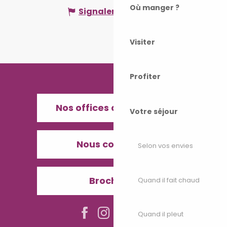
Où manger ?
Signaler une erreur
Visiter
Profiter
Nos offices de Tourisme
Votre séjour
Nous contacter
Selon vos envies
Brochures
Quand il fait chaud
Quand il pleut