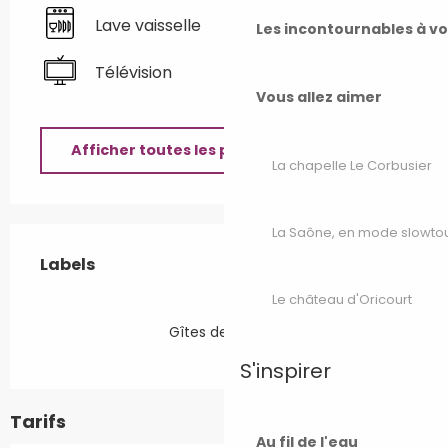
Lave vaisselle
Les incontournables à v
Télévision
Vous allez aimer
Afficher toutes les prestations
La chapelle Le Corbusier
La Saône, en mode slowto
Offres de prestations
Labels
Labels
Le château d'Oricourt
Gîtes de France
S'inspirer
Tarifs
Au fil de l'eau