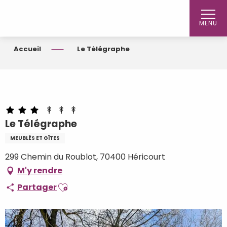
Aller
au
MENU
contenu
principal
Accueil
Le Télégraphe
Le Télégraphe
MEUBLÉS ET GÎTES
299 Chemin du Roublot, 70400 Héricourt
M'y rendre
Ajouter aux favoris
Partager