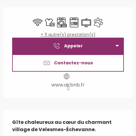
Ouverture et coordonnées
WiFi
Draps et linge
Lave linge
Lave vaisselle
Télévision
Animaux accepté
+ 11 autre(s) prestation(s)
Appeler
Contactez-nous
www.airbnb.fr
Description
Gîte chaleureux au cœur du charmant 
village de Velesmes-Échevanne.