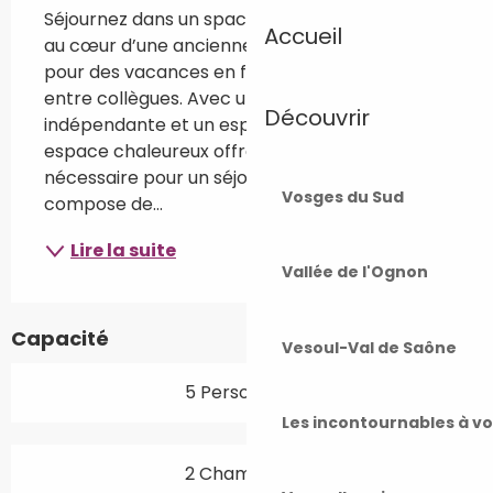
Séjournez dans un spacieux logement de 80m² 
Accueil
au cœur d’une ancienne ferme comtoise, idéal 
pour des vacances en famille, entre amis ou 
entre collègues. Avec une entrée 
Découvrir
indépendante et un espace extérieur, cet 
espace chaleureux offre tout le confort 
nécessaire pour un séjour agréable. Il se 
Vosges du Sud
compose de...
Lire la suite
Vallée de l'Ognon
Capacité
Vesoul-Val de Saône
5 Personne(s)
Les incontournables à v
2 Chambre(s)