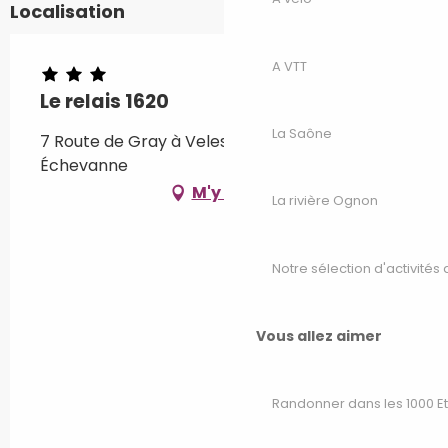
Localisation
A VTT
Le relais 1620
La Saône
7 Route de Gray à Velesmes, 70100 Velesmes-
Échevanne
M'y rendre
La rivière Ognon
Notre sélection d'activités 
Vous allez aimer
Randonner dans les 1000 E