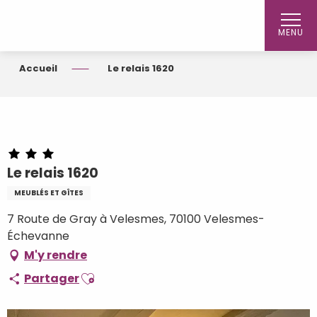
Aller
au
MENU
contenu
principal
Accueil
Le relais 1620
Le relais 1620
MEUBLÉS ET GÎTES
7 Route de Gray à Velesmes, 70100 Velesmes-
Échevanne
M'y rendre
Ajouter aux favoris
Partager