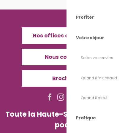
Profiter
Nos offices de Tourisme
Votre séjour
Nous contacter
Selon vos envies
Brochures
Quand il fait chaud
Quand il pleut
Toute la Haute-Saône dans votre
Pratique
poche