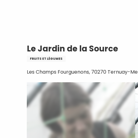
Aller
Accueil
Le Jardin de la Source
au
contenu
principal
Le Jardin de la Source
FRUITS ET LÉGUMES
Les Champs Fourguenons, 70270 Ternuay-Mela