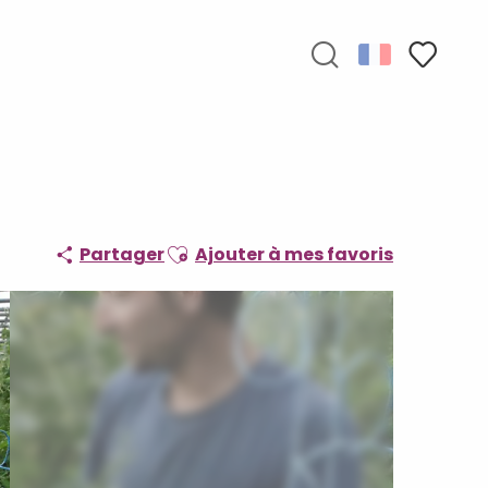
Recherche
Voir les f
Ajouter aux favoris
Partager
Ajouter à mes favoris