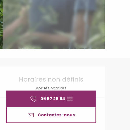
Ouverture et coordonné
Horaires non définis
Voir les horaires
06 87 28 64
▒▒
Contactez-nous