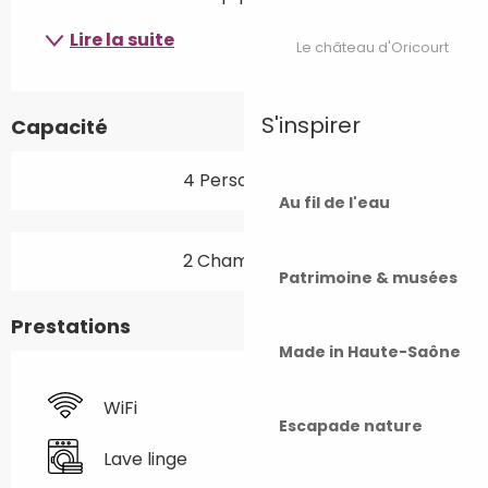
Lire la suite
Le château d'Oricourt
S'inspirer
Capacité
4 Personne(s)
Au fil de l'eau
2 Chambre(s)
Patrimoine & musées
Prestations
Made in Haute-Saône
WiFi
Escapade nature
Lave linge