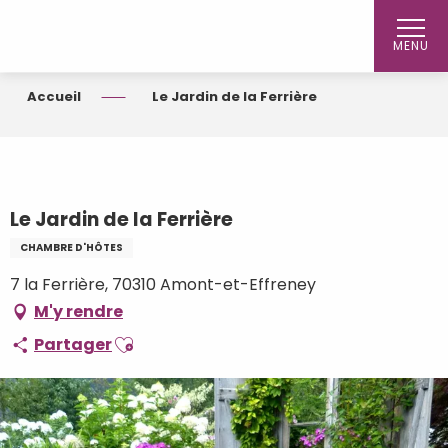
Aller
au
MENU
contenu
principal
Accueil
Le Jardin de la Ferrière
Le Jardin de la Ferrière
CHAMBRE D'HÔTES
7 la Ferrière, 70310 Amont-et-Effreney
M'y rendre
Ajouter aux favoris
Partager