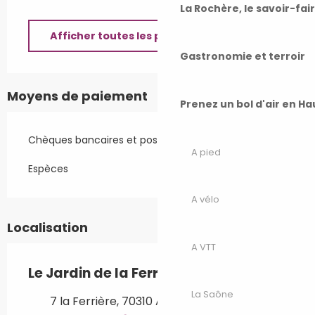
La Rochère, le savoir-fai
Afficher toutes les prestations
Gastronomie et terroir
Moyens de paiement
Prenez un bol d'air en H
Chèques bancaires et postaux
A pied
Espèces
A vélo
Localisation
A VTT
Le Jardin de la Ferrière
La Saône
7 la Ferrière, 70310 Amont-et-Effreney