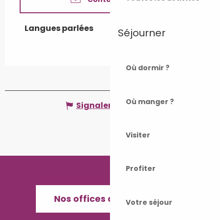
Langues parlées
Langues parlées
Séjourner
Où dormir ?
Où manger ?
Signaler une erreur
Visiter
Profiter
Nos offices de Tourisme
Votre séjour