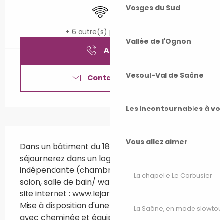
WiFi
Lave linge
Vosges du Sud
+ 6 autre(s) prestation(s)
Vallée de l'Ognon
Appeler
Vesoul-Val de Saône
Contactez-nous
Les incontournables à v
Description
Vous allez aimer
Dans un bâtiment du 18ème siècle, vous 
séjournerez dans un logis d'hôtes avec entrée 
indépendante (chambre double à l'étage, 
La chapelle Le Corbusier
salon, salle de bain/ water-closets). Voir notre 
site internet : www.lejardindelaferriere.com 
Mise à disposition d'une grande pièce ancienne 
La Saône, en mode slowto
avec cheminée et équipements...