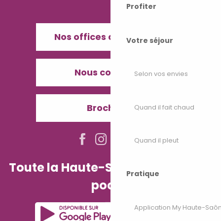
Profiter
Nos offices de Tourisme
Votre séjour
Nous contacter
Selon vos envies
Brochures
Quand il fait chaud
Quand il pleut
Toute la Haute-Saône dans votre
Pratique
poche
Application My Haute-Saô