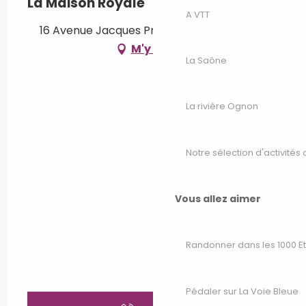
La Maison Royale
A VTT
16 Avenue Jacques Prévost, 70140 Pesmes
M'y rendre
La Saône
La rivière Ognon
Notre sélection d'activités 
Vous allez aimer
Randonner dans les 1000 E
Pédaler sur La Voie Bleue