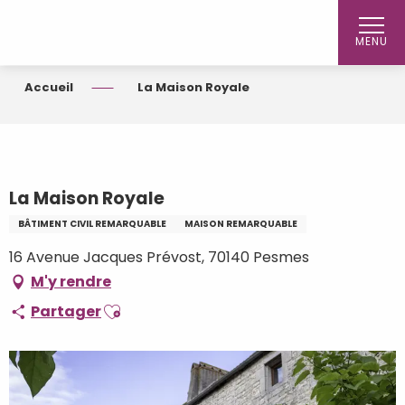
Aller
au
MENU
contenu
principal
Accueil
La Maison Royale
La Maison Royale
BÂTIMENT CIVIL REMARQUABLE
MAISON REMARQUABLE
16 Avenue Jacques Prévost, 70140 Pesmes
M'y rendre
Ajouter aux favoris
Partager