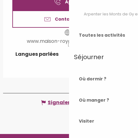
Appeler
Arpenter les Monts de Gy e
Contactez-nous
Toutes les activités
www.maison-royale-de-pesmes.fr
Langues parlées
Langues parlées
Séjourner
Où dormir ?
Où manger ?
Signaler une erreur
Visiter