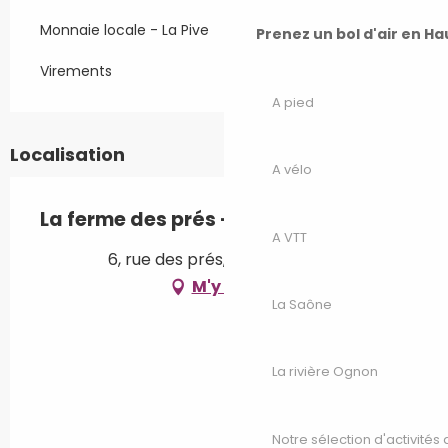
Monnaie locale - La Pive
Prenez un bol d'air en H
Virements
A pied
Localisation
A vélo
La ferme des prés - Agriculture bio
A VTT
6, rue des prés, 70120 Theuley
M'y rendre
La Saône
La rivière Ognon
Notre sélection d'activités 