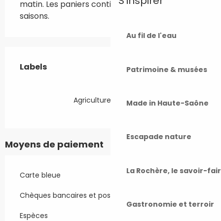
S'inspirer
matin. Les paniers contiennent les légumes de 
saisons.
Au fil de l'eau
Offres de prestations
Labels
Labels
Patrimoine & musées
Agriculture Biologique
Made in Haute-Saône
Escapade nature
Moyens de paiement
La Rochère, le savoir-fai
Carte bleue
Chèques bancaires et postaux
Gastronomie et terroir
Espèces