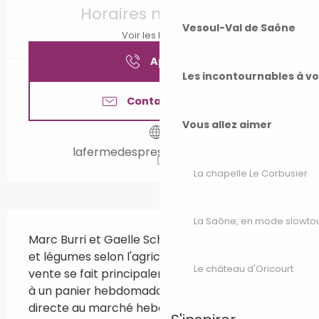
Horaires non définis
Vesoul-Val de Saône
Voir les horaires
Appeler
Les incontournables à v
Contactez-nous
Vous allez aimer
lafermedespres.jimdofree.com
La chapelle Le Corbusier
Description
La Saône, en mode slowto
Marc Burri et Gaelle Scheffler cultivent fruits 
et légumes selon l'agriculture paysanne. La 
Le château d'Oricourt
vente se fait principalement par abonnement 
à un panier hebdomadaire mais aussi en vente 
directe au marché hebdomadaire le vendredi 