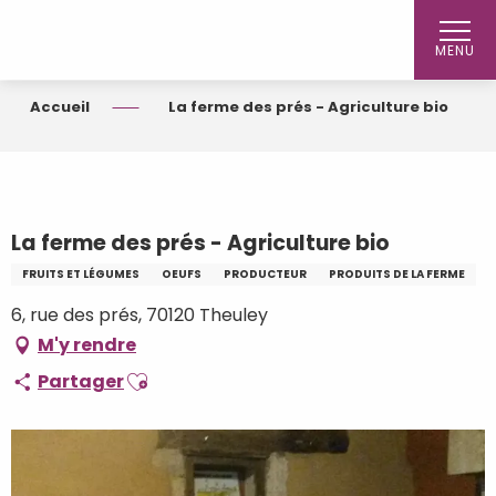
Aller
au
MENU
contenu
principal
Accueil
La ferme des prés - Agriculture bio
La ferme des prés - Agriculture bio
FRUITS ET LÉGUMES
OEUFS
PRODUCTEUR
PRODUITS DE LA FERME
6, rue des prés, 70120 Theuley
M'y rendre
Ajouter aux favoris
Partager