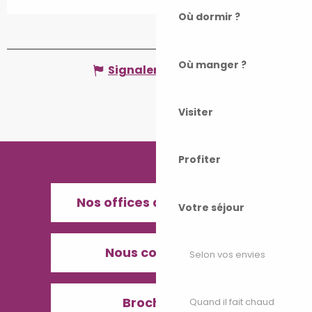
Où dormir ?
Où manger ?
Signaler une erreur
Visiter
Profiter
Nos offices de Tourisme
Votre séjour
Nous contacter
Selon vos envies
Brochures
Quand il fait chaud