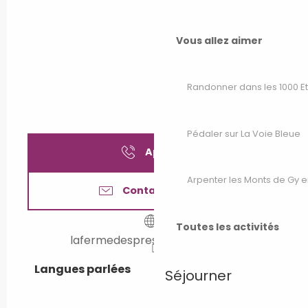
Vous allez aimer
Randonner dans les 1000 E
Pédaler sur La Voie Bleue
Appeler
Arpenter les Monts de Gy e
Contactez-nous
Toutes les activités
lafermedespres.jimdofree.com
Langues parlées
Langues parlées
Séjourner