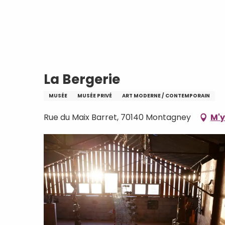
Aller
Accueil
La Bergerie
au
contenu
principal
La Bergerie
MUSÉE
MUSÉE PRIVÉ
ART MODERNE / CONTEMPORAIN
Rue du Maix Barret, 70140 Montagney
M'y