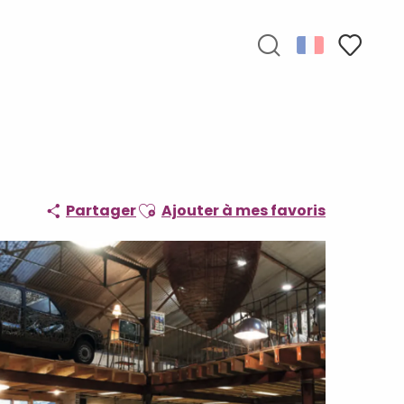
Recherche
Voir les f
Ajouter aux favoris
Partager
Ajouter à mes favoris