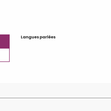
Langues parlées
Langues parlées