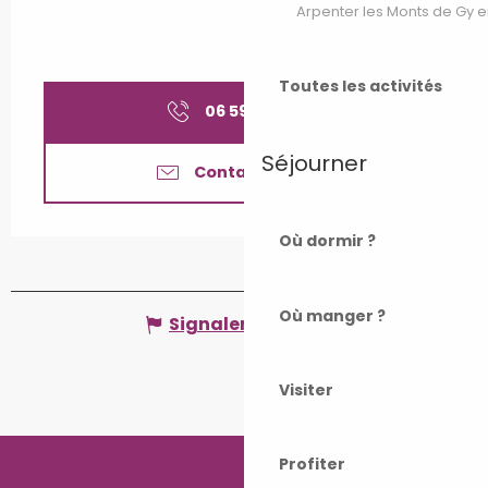
Arpenter les Monts de Gy e
Toute l'année 2043
Toute l'année 2044
Toutes les activités
06 59 99 87
▒▒
Toute l'année 2045
Séjourner
Contactez-nous
Toute l'année 2046
Où dormir ?
Toute l'année 2047
Où manger ?
Signaler une erreur
Toute l'année 2048
Visiter
Toute l'année 2049
Samedi 1 janvier 2050
Profiter