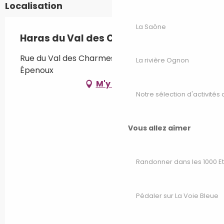
Toute l'année 2035
Localisation
La Saône
Toute l'année 2036
Haras du Val des Charmes
Rue du Val des Charmes, 70000 Pusy-et-
Toute l'année 2037
La rivière Ognon
Épenoux
M'y rendre
Toute l'année 2038
Notre sélection d'activités 
Toute l'année 2039
Vous allez aimer
Toute l'année 2040
Randonner dans les 1000 E
Toute l'année 2041
Pédaler sur La Voie Bleue
Toute l'année 2042