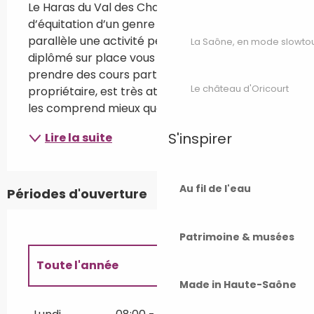
Le Haras du Val des Charmes est une école 
d’équitation d’un genre nouveau avec en 
parallèle une activité pension. Un moniteur 
La Saône, en mode slowto
diplômé sur place vous offre la possibilité de 
prendre des cours particuliers Karim, le 
Le château d'Oricourt
propriétaire, est très attaché à ses cheveux et 
les comprend mieux que personne. Il...
S'inspirer
Lire la suite
Au fil de l'eau
Périodes d'ouverture
Patrimoine & musées
Toute l'année
Made in Haute-Saône
Toute l'année 2027