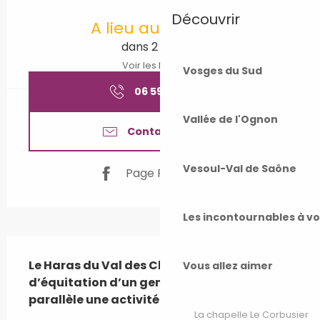
Ouverture et coordonnées
Découvrir
A lieu aujourd'hui
dans 2 heures
Voir les horaires
Vosges du Sud
06 59 99 87
▒▒
Vallée de l'Ognon
Contactez-nous
Vesoul-Val de Saône
Page Facebook
Les incontournables à v
Description
Le Haras du Val des Charmes est une école 
Vous allez aimer
d’équitation d’un genre nouveau avec en 
parallèle une activité pension.
La chapelle Le Corbusier