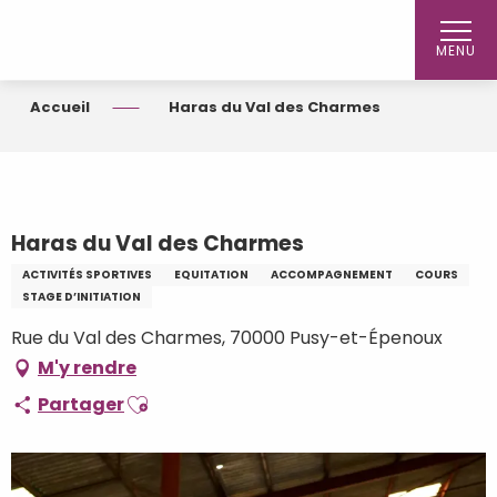
Aller
au
MENU
contenu
principal
Accueil
Haras du Val des Charmes
Haras du Val des Charmes
ACTIVITÉS SPORTIVES
EQUITATION
ACCOMPAGNEMENT
COURS
STAGE D’INITIATION
Rue du Val des Charmes, 70000 Pusy-et-Épenoux
M'y rendre
Ajouter aux favoris
Partager