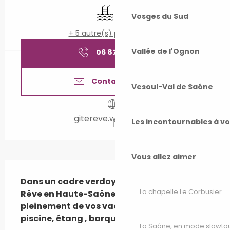
Piscine
Animaux acceptés
Vosges du Sud
+ 5 autre(s) prestation(s)
Vallée de l'Ognon
06 87 09 67
▒▒
Contactez-nous
Vesoul-Val de Saône
gitereve.wixsite.com
Les incontournables à v
Vous allez aimer
Description
Dans un cadre verdoyant, venez au Gîte 
La chapelle Le Corbusier
Rêve en Haute-Saône pour profiter 
pleinement de vos vacances. Jardin, 
piscine, étang , barque à disposition.
La Saône, en mode slowto