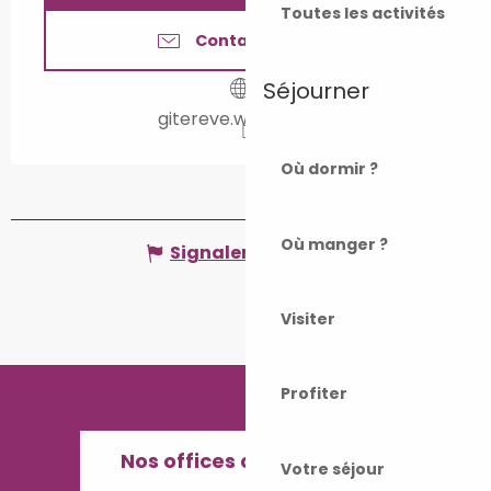
Toutes les activités
Contactez-nous
Séjourner
gitereve.wixsite.com
Où dormir ?
Où manger ?
Signaler une erreur
Visiter
Profiter
Nos offices de Tourisme
Votre séjour