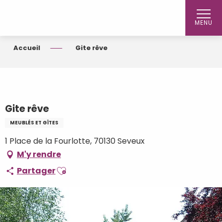
Aller
au
MENU
contenu
principal
Accueil
Gite rêve
Gite rêve
MEUBLÉS ET GÎTES
1 Place de la Fourlotte, 70130 Seveux
M'y rendre
Ajouter aux favoris
Partager