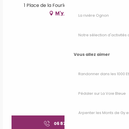
1 Place de la Fourlotte, 70130 Seveux
M'y rendre
La rivière Ognon
Notre sélection d'activités 
Vous allez aimer
Randonner dans les 1000 E
Pédaler sur La Voie Bleue
Arpenter les Monts de Gy e
06 87 09 67
▒▒