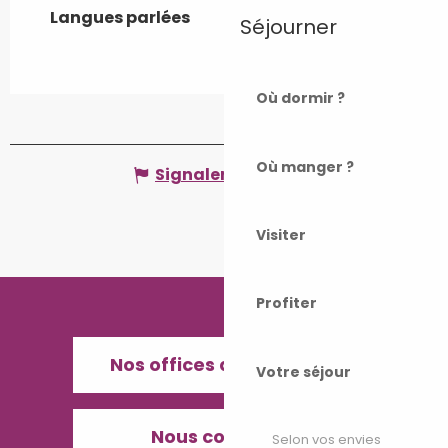
Langues parlées
Langues parlées
Séjourner
Où dormir ?
Où manger ?
Signaler une erreur
Visiter
Profiter
Nos offices de Tourisme
Votre séjour
Nous contacter
Selon vos envies