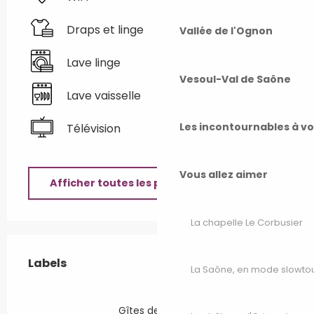
Draps et linge
Vallée de l'Ognon
Lave linge
Vesoul-Val de Saône
Lave vaisselle
Les incontournables à v
Télévision
Vous allez aimer
Afficher toutes les prestations
La chapelle Le Corbusier
Offres de prestations
Labels
Labels
La Saône, en mode slowto
Gîtes de France