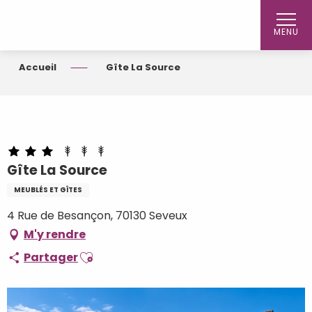
Aller
au
MENU
contenu
principal
Accueil
Gîte La Source
Gîte La Source
MEUBLÉS ET GÎTES
4 Rue de Besançon, 70130 Seveux
M'y rendre
Ajouter aux favoris
Partager