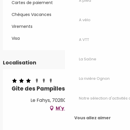
A pied
Cartes de paiement
Chèques Vacances
A vélo
Virements
Visa
A VTT
La Saône
Localisation
La rivière Ognon
Gite des Pampilles
Notre sélection d'activités 
Le Fahys, 70280 Saint-Bresson
M'y rendre
Vous allez aimer