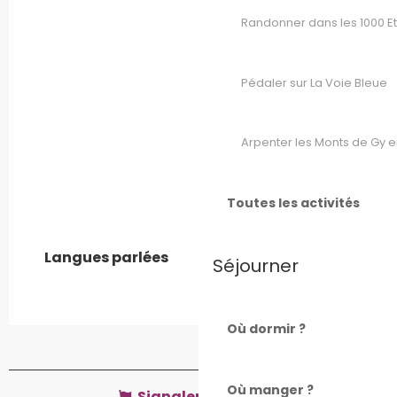
Randonner dans les 1000 E
Pédaler sur La Voie Bleue
Arpenter les Monts de Gy e
Toutes les activités
Langues parlées
Langues parlées
Séjourner
Où dormir ?
Où manger ?
Signaler une erreur