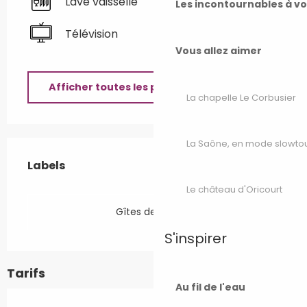
Lave vaisselle
Les incontournables à v
Télévision
Vous allez aimer
Afficher toutes les prestations
La chapelle Le Corbusier
La Saône, en mode slowto
Offres de prestations
Labels
Labels
Le château d'Oricourt
Gîtes de France
S'inspirer
Tarifs
Au fil de l'eau