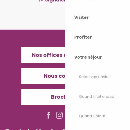
Visiter
Profiter
Nos offices de Tourisme
Votre séjour
Nous contacter
Selon vos envies
Brochures
Quand il fait chaud
Quand il pleut