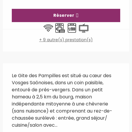
Ouverture et coordonnées
Réserver
WiFi
Lave linge
Lave vaisselle
Télévision
+ 9 autre(s) prestation(s)
Description
Le Gite des Pampilles est situé au cœur des 
Vosges Saônoises, dans un coin paisible, 
entouré de prés-vergers. Dans un petit 
hameau à 2,5 km du bourg, maison 
indépendante mitoyenne à une chèvrerie 
(sans nuisance) et comprenant au rez-de-
chaussée surélevé : entrée, grand séjour/ 
cuisine/salon avec...