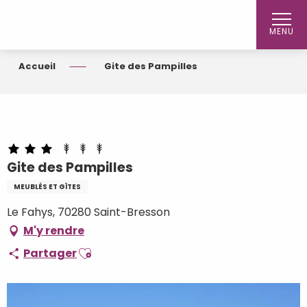
Aller
au
MENU
contenu
principal
Accueil
Gite des Pampilles
Gite des Pampilles
MEUBLÉS ET GÎTES
Le Fahys, 70280 Saint-Bresson
M'y rendre
Ajouter aux favoris
Partager