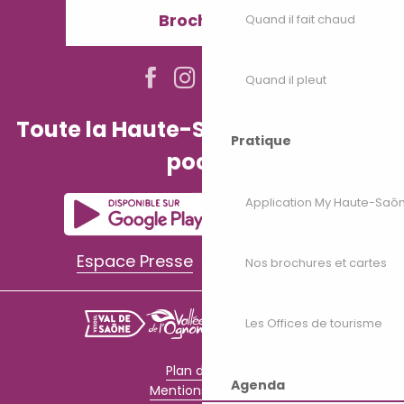
Brochures
Quand il fait chaud
Quand il pleut
Toute la Haute-Saône dans votre
Pratique
poche
Application My Haute-Saô
Espace Presse
Espace Pro
Nos brochures et cartes
Les Offices de tourisme
Plan du site
Agenda
Mentions légales