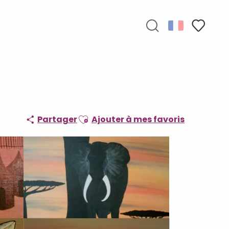
Recherche
Voir les f
Ajouter aux favoris
Partager
Ajouter à mes favoris