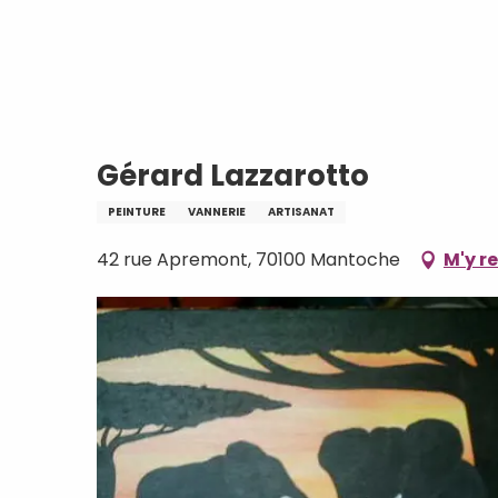
Aller
Accueil
Gérard Lazzarotto
au
contenu
principal
Gérard Lazzarotto
PEINTURE
VANNERIE
ARTISANAT
42 rue Apremont, 70100 Mantoche
M'y r