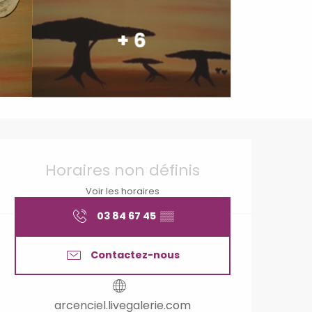
+ 6
Ouverture et coordonné
Horaires non définis
Voir les horaires
03 84 67 45
▒▒
Contactez-nous
arcenciel.livegalerie.com