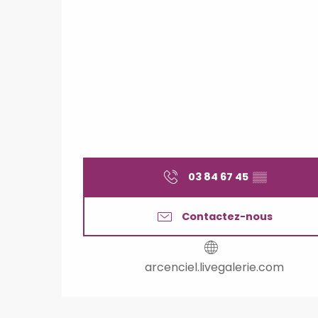
03 84 67 45
▒▒
Contactez-nous
arcenciel.livegalerie.com