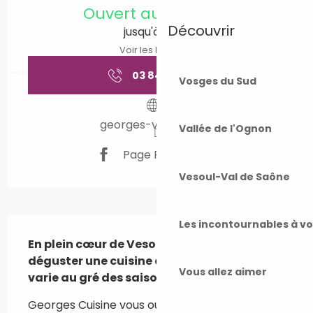
Ouvert aujourd'hui
Découvrir
jusqu'à 15:00
Voir les horaires
03 84 75 61
▒▒
Vosges du Sud
georges-vesoul.com
Vallée de l'Ognon
Page Facebook
Vesoul-Val de Saône
Description
Les incontournables à v
En plein cœur de Vesoul, vous pourrez 
déguster une cuisine de terroir raffinée qui 
Vous allez aimer
varie au gré des saisons.
Georges Cuisine vous ouvre ses portes en 