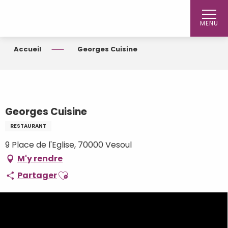
Aller
au
MENU
contenu
principal
Accueil
Georges Cuisine
Georges Cuisine
RESTAURANT
9 Place de l'Eglise, 70000 Vesoul
M'y rendre
Ajouter aux favoris
Partager