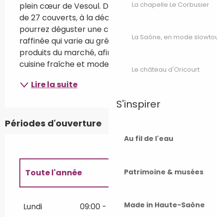
La chapelle Le Corbusier
plein cœur de Vesoul. Dans ce petit restaurant 
de 27 couverts, à la déco soignée, vous 
pourrez déguster une cuisine de terroir 
La Saône, en mode slowto
raffinée qui varie au gré des saisons et des 
produits du marché, afin de vous garantir une 
cuisine fraîche et moderne.
Le château d'Oricourt
Lire la suite
S'inspirer
Périodes d'ouverture
Au fil de l'eau
Patrimoine & musées
Toute l'année
Toute l'année 2027
Made in Haute-Saône
Lundi
09:00 - 15:00
19:00 - 23:00