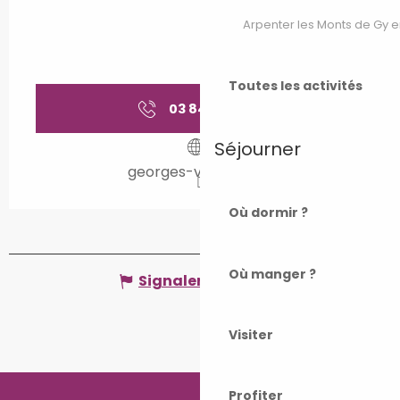
Arpenter les Monts de Gy e
Toutes les activités
03 84 75 61
▒▒
Séjourner
georges-vesoul.com
Où dormir ?
Où manger ?
Signaler une erreur
Visiter
Profiter