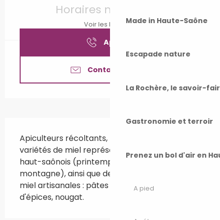
Horaires non définis
Made in Haute-Saône
Voir les horaires
Appeler
Escapade nature
Contactez-nous
La Rochère, le savoir-fai
Gastronomie et terroir
Description
Apiculteurs récoltants, nous proposons 5 
variétés de miel représentatives du terroir 
Prenez un bol d'air en H
haut-saônois (printemps, fleurs, acacia, été, 
montagne), ainsi que des gourmandises au 
miel artisanales : pâtes à tartiner, pain 
A pied
d'épices, nougat.