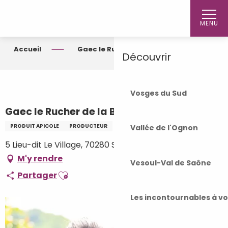
Aller
Accueil
au
MENU
contenu
principal
Accueil
Gaec le Rucher de la Brèche
Découvrir
Vosges du Sud
Gaec le Rucher de la Brèche
PRODUIT APICOLE
PRODUCTEUR
Vallée de l'Ognon
5 Lieu-dit Le Village, 70280 Saint-Bresson
M'y rendre
Vesoul-Val de Saône
Ajouter aux favoris
Partager
Les incontournables à v