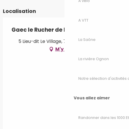
A vélo
Localisation
A VTT
Gaec le Rucher de la Brèche
La Saône
5 Lieu-dit Le Village, 70280 Saint-Bresson
M'y rendre
La rivière Ognon
Notre sélection d'activités 
Vous allez aimer
Randonner dans les 1000 E