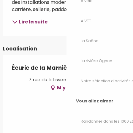
A vélo
des installations modernes (manège couvert, 
carrière, sellerie, paddocks en...
A VTT
Lire la suite
La Saône
Localisation
La rivière Ognon
Écurie de la Marnière
7 rue du lotissement, 70600 Vars
Notre sélection d'activités 
M'y rendre
Vous allez aimer
Randonner dans les 1000 E