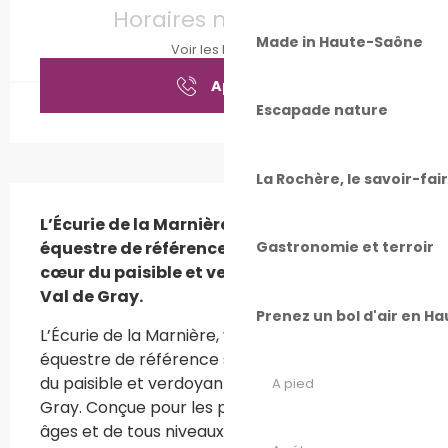
Horaires non définis
Made in Haute-Saône
Voir les horaires
Appeler
Escapade nature
La Rochère, le savoir-fai
Description
L’Écurie de la Marnière, votre structure 
équestre de référence située à Vars, au 
Gastronomie et terroir
cœur du paisible et verdoyant territoire du 
Val de Gray.
Prenez un bol d'air en H
L’Écurie de la Marnière, votre structure 
équestre de référence située à Vars, au cœur 
du paisible et verdoyant territoire du Val de 
A pied
Gray. Conçue pour les passionnés de tous 
âges et de tous niveaux, notre écurie combine 