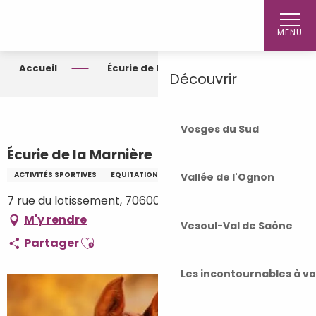
Aller
Accueil
au
MENU
contenu
principal
Accueil
Écurie de la Marnière
Découvrir
Vosges du Sud
Écurie de la Marnière
ACTIVITÉS SPORTIVES
EQUITATION
Vallée de l'Ognon
7 rue du lotissement, 70600 Vars
M'y rendre
Vesoul-Val de Saône
Ajouter aux favoris
Partager
Les incontournables à v