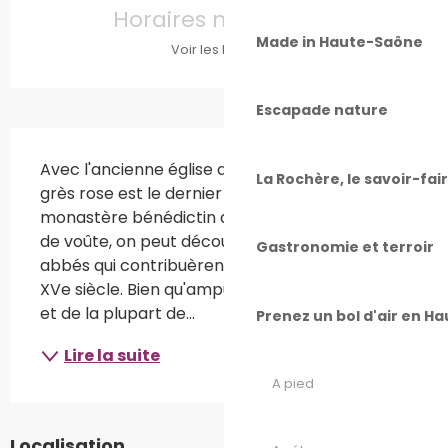
Horaires non définis
Made in Haute-Saône
Voir les horaires
Escapade nature
Description
Avec l'ancienne église abbatiale, le cloître de 
La Rochère, le savoir-fai
grès rose est le dernier élément médiéval du 
monastère bénédictin de Luxeuil. Sur les clefs 
de voûte, on peut découvrir les armoiries des 
Gastronomie et terroir
abbés qui contribuèrent à son édification au 
XVe siècle. Bien qu'amputé d'une de ses ailes 
et de la plupart de...
Prenez un bol d'air en H
Lire la suite
A pied
Localisation