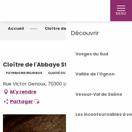
Aller
Accueil
au
MENU
contenu
principal
Accueil
Cloître de l'Abbaye St Colomban
Découvrir
Vosges du Sud
Cloître de l'Abbaye St Colomban
PATRIMOINE RELIGIEUX
CLASSÉ OU INSCRIT (CNMHS)
CLOÎTRE
Vallée de l'Ognon
Rue Victor Genoux, 70300 Luxeuil-les-Bains
M'y rendre
Vesoul-Val de Saône
Ajouter aux favoris
Partager
Les incontournables à v