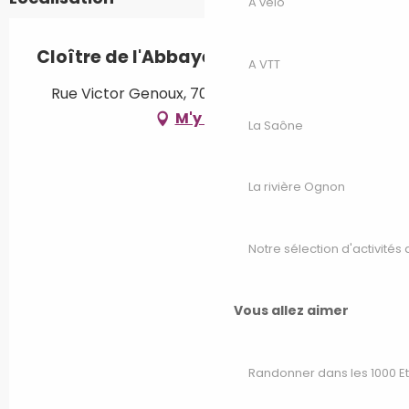
A vélo
Cloître de l'Abbaye St Colomban
A VTT
Rue Victor Genoux, 70300 Luxeuil-les-Bains
M'y rendre
La Saône
La rivière Ognon
Notre sélection d'activités 
Vous allez aimer
Randonner dans les 1000 E