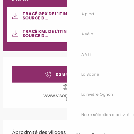
Documentation
TRACÉ GPX DE L'ITINÉRAIRE : CIRCUIT LA
A pied
SOURCE D...
SECTI
TRACÉ KML DE L'ITINÉRAIRE : CIRCUIT LA
A vélo
SOURCE D...
A VTT
Ouverture et coordonnées
03 84 40 06
▒▒
La Saône
La rivière Ognon
www.visorando.com
Notre sélection d'activités 
Description
Àproximité des villages d’Anjeux et de la 