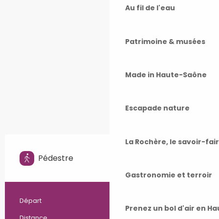
Au fil de l'eau
Patrimoine & musées
Made in Haute-Saône
Escapade nature
La Rochère, le savoir-fai
Pédestre
Facile
Gastronomie et terroir
Anjeux
Informations pratiques
Départ
Prenez un bol d'air en H
5.0 km
Distance