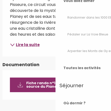
Vous allez aimer
Pisseure, ce circuit vous permet de partir à la 
découverte de la mystérieuse source du 
Planey et de ses eaux turquoise. Cette 
Randonner dans les 1000 E
résurgence de la rivière la Semouse présente 
une eau cristalline dont la couleur change au fil 
des heures et des saisons. Tout au...
Pédaler sur La Voie Bleue
Lire la suite
Arpenter les Monts de Gy e
Documentation
Toutes les activités
Fiche rando n°12 Anjeux _ La
Séjourner
source du Planey PDF
Où dormir ?