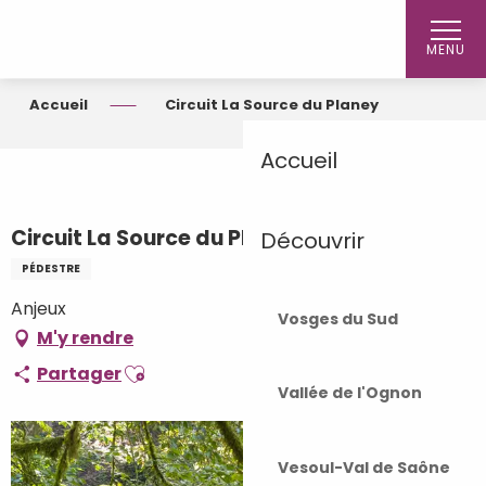
Aller
au
MENU
contenu
principal
Accueil
Circuit La Source du Planey
Accueil
Circuit La Source du Planey
Découvrir
PÉDESTRE
Anjeux
Vosges du Sud
M'y rendre
Ajouter aux favoris
Partager
Vallée de l'Ognon
Vesoul-Val de Saône