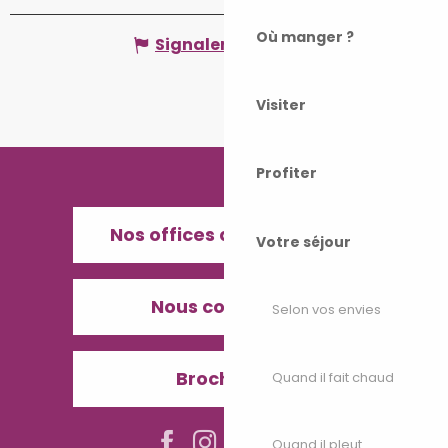
Où manger ?
Signaler une erreur
Visiter
Profiter
Nos offices de Tourisme
Votre séjour
Nous contacter
Selon vos envies
Brochures
Quand il fait chaud
Quand il pleut