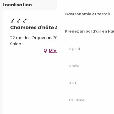
Localisation
Gastronomie et terroir
Chambres d'hôte Au bon vivant
Prenez un bol d'air en H
22 rue des Orgevaux, 70180 Dampierre-sur-
Salon
A pied
M'y rendre
A vélo
A VTT
La Saône