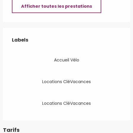
Afficher toutes les prestations
Offres de prestations
Labels
Labels
Accueil Vélo
Locations CléVacances
Locations CléVacances
Tarifs