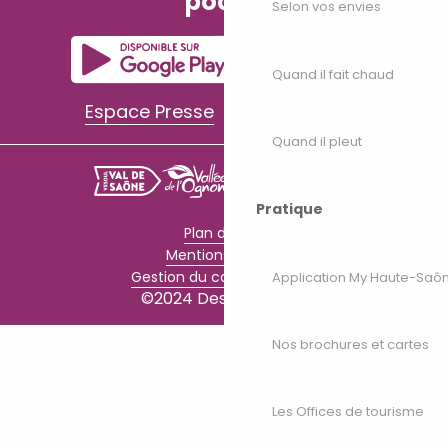
poche
Selon vos envies
Quand il fait chaud
Espace Presse
Espace Pro
Quand il pleut
Pratique
Plan du site
Mentions légales
Gestion du consentement
Application My Haute-Saô
©2024 Destination70
Nos brochures et cartes
Les Offices de tourisme