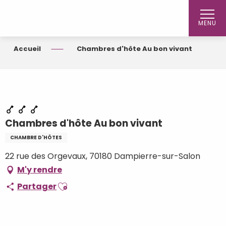
Aller
au
MENU
contenu
principal
Accueil
Chambres d'hôte Au bon vivant
Chambres d'hôte Au bon vivant
CHAMBRE D'HÔTES
22 rue des Orgevaux, 70180 Dampierre-sur-Salon
M'y rendre
Ajouter aux favoris
Partager