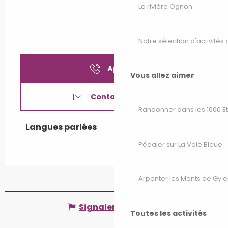
La rivière Ognon
Notre sélection d'activités 
Appeler
Vous allez aimer
Contactez-nous
Randonner dans les 1000 E
Langues parlées
Langues parlées
Pédaler sur La Voie Bleue
Arpenter les Monts de Gy e
Signaler une erreur
Toutes les activités