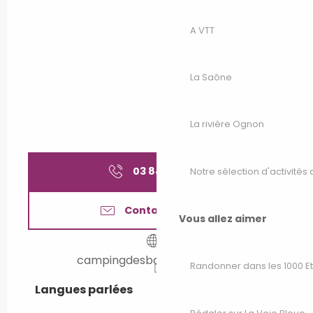
A VTT
La Saône
La rivière Ognon
03 84 23 11
▒▒
Notre sélection d'activités 
Contactez-nous
Vous allez aimer
campingdesballastieres.com
Randonner dans les 1000 E
Langues parlées
Langues parlées