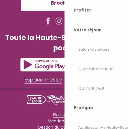
Brochures
Profiter
Votre séjour
Toute la Haute-Saône dans votre
poche
Selon vos envies
Quand il fait chaud
Espace Presse
Espace Pro
Quand il pleut
Pratique
Plan du site
Mentions légales
Gestion du consentement
Application My Haute-Saô