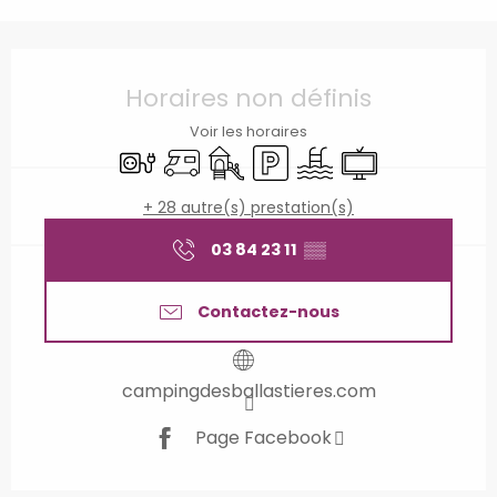
Ouverture et coordonnées
Horaires non définis
Voir les horaires
Branchements électriques
Accueil camping car
Jeux pour enfants / Espace jeux
Parking
Piscine
Télévision
+ 28 autre(s) prestation(s)
03 84 23 11
▒▒
Contactez-nous
campingdesballastieres.com
Page Facebook