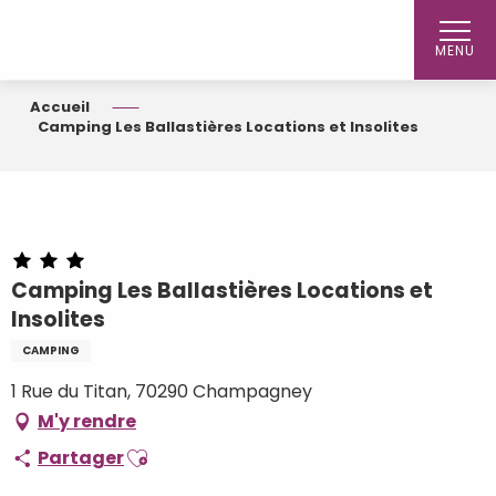
Aller
au
MENU
contenu
principal
Accueil
Camping Les Ballastières Locations et Insolites
Camping Les Ballastières Locations et
Insolites
CAMPING
1 Rue du Titan, 70290 Champagney
M'y rendre
Ajouter aux favoris
Partager