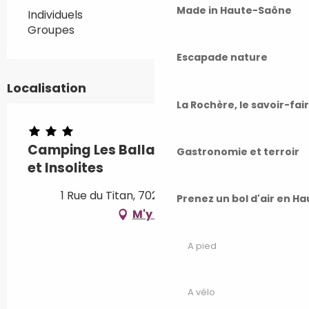
Made in Haute-Saône
Individuels
Groupes
Escapade nature
Localisation
La Rochère, le savoir-fai
Camping Les Ballastières Locations
Gastronomie et terroir
et Insolites
1 Rue du Titan, 70290 Champagney
Prenez un bol d'air en H
M'y rendre
A pied
A vélo